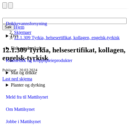
Drikkevannsforsyning
Hjem
Søk
Skjemaer
Dyr
12.1.309 Tyrkia, helsesertifikat, kollagen, engelsk-tyrkisk
Fisk og akvakultur
12.1.309 Tyrkia, helsesertifikat, kollagen,
engelsk-tyrkisk
Kosmetikk og kroppspleieprodukter
Publisert
20.03.2024
Mat og drikke
Last ned skjema
Planter og dyrking
Meld fra til Mattilsynet
Om Mattilsynet
Jobbe i Mattilsynet