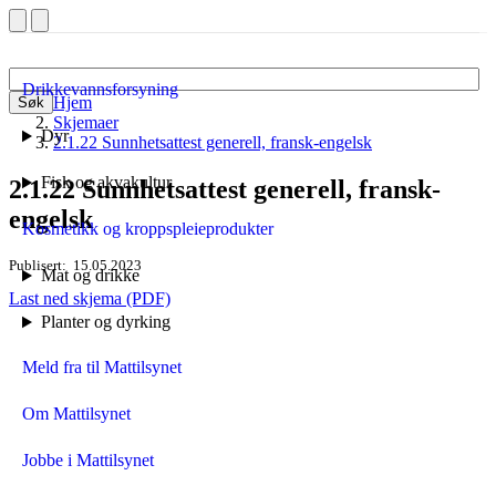
Drikkevannsforsyning
Hjem
Søk
Skjemaer
Dyr
2.1.22 Sunnhetsattest generell, fransk-engelsk
Fisk og akvakultur
2.1.22 Sunnhetsattest generell, fransk-
engelsk
Kosmetikk og kroppspleieprodukter
Publisert
15.05.2023
Mat og drikke
Last ned skjema (PDF)
Planter og dyrking
Meld fra til Mattilsynet
Om Mattilsynet
Jobbe i Mattilsynet