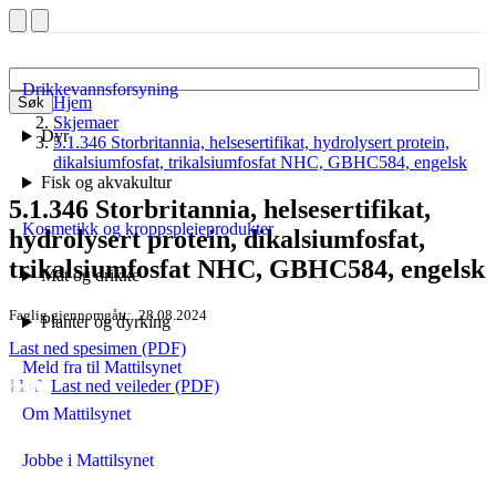
Drikkevannsforsyning
Hjem
Søk
Skjemaer
Dyr
5.1.346 Storbritannia, helsesertifikat, hydrolysert protein,
dikalsiumfosfat, trikalsiumfosfat NHC, GBHC584, engelsk
Fisk og akvakultur
5.1.346 Storbritannia, helsesertifikat,
Kosmetikk og kroppspleieprodukter
hydrolysert protein, dikalsiumfosfat,
trikalsiumfosfat NHC, GBHC584, engelsk
Mat og drikke
Faglig gjennomgått
28.08.2024
Planter og dyrking
Last ned spesimen (PDF)
Meld fra til Mattilsynet
Last ned veileder (PDF)
Om Mattilsynet
Jobbe i Mattilsynet