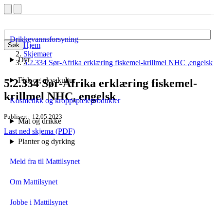
Drikkevannsforsyning
Hjem
Søk
Skjemaer
Dyr
5.2.334 Sør-Afrika erklæring fiskemel-krillmel NHC ,engelsk
Fisk og akvakultur
5.2.334 Sør-Afrika erklæring fiskemel-
krillmel NHC, engelsk
Kosmetikk og kroppspleieprodukter
Publisert
12.05.2023
Mat og drikke
Last ned skjema (PDF)
Planter og dyrking
Meld fra til Mattilsynet
Om Mattilsynet
Jobbe i Mattilsynet