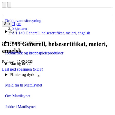
Drikkevannsforsyning
Hjem
Søk
Skjemaer
Dyr
8.1.149 Generell, helsesertifikat, meieri, engelsk
Fisk og akvakultur
8.1.149 Generell, helsesertifikat, meieri,
engelsk
Kosmetikk og kroppspleieprodukter
Publisert
15.05.2023
Mat og drikke
Last ned spesimen (PDF)
Planter og dyrking
Meld fra til Mattilsynet
Om Mattilsynet
Jobbe i Mattilsynet