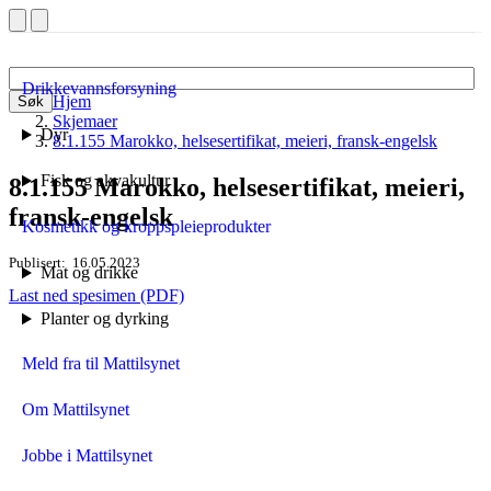
Drikkevannsforsyning
Hjem
Søk
Skjemaer
Dyr
8.1.155 Marokko, helsesertifikat, meieri, fransk-engelsk
Fisk og akvakultur
8.1.155 Marokko, helsesertifikat, meieri,
fransk-engelsk
Kosmetikk og kroppspleieprodukter
Publisert
16.05.2023
Mat og drikke
Last ned spesimen (PDF)
Planter og dyrking
Meld fra til Mattilsynet
Om Mattilsynet
Jobbe i Mattilsynet