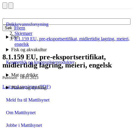
Drikkevannsforsyning
Hjem
Søk
Skjemaer
Dyr
8.1.159 EU, pre-eksportsertifikat, midlertidig lagring, meieri,
engelsk
Fisk og akvakultur
8.1.159 EU, pre-eksportsertifikat,
Kosmetikk og kroppspleieprodukter
midlertidig lagring, meieri, engelsk
Mat og drikke
Publisert
16.05.2023
Last ned spesimen (PDF)
Planter og dyrking
Meld fra til Mattilsynet
Om Mattilsynet
Jobbe i Mattilsynet