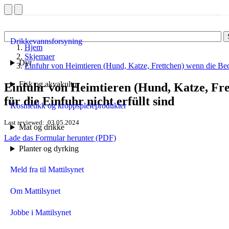
Drikkevannsforsyning
Hjem
Skjemaer
Dyr
Einfuhr von Heimtieren (Hund, Katze, Frettchen) wenn die Beding
Fisk og akvakultur
Einfuhr von Heimtieren (Hund, Katze, Fr
für die Einfuhr nicht erfüllt sind
Kosmetikk og kroppspleieprodukter
Last reviewed
03.05.2024
Mat og drikke
Lade das Formular herunter (PDF)
Planter og dyrking
Meld fra til Mattilsynet
Om Mattilsynet
Jobbe i Mattilsynet