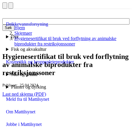
Drikkevannsforsyning
Hjem
Søk
Skjemaer
Dyr
Hygienesertifikat til bruk ved forflytning av animalske
biprodukter fra restriksjonssoner
Fisk og akvakultur
Hygienesertifikat til bruk ved forflytning
Kosmetikk og kroppspleieprodukter
av animalske biprodukter fra
restriksjonssoner
Mat og drikke
Publisert
25.04.2024
Planter og dyrking
Last ned skjema (PDF)
Meld fra til Mattilsynet
Om Mattilsynet
Jobbe i Mattilsynet