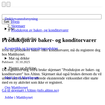
Drikkevannsforsyning
Hjem
Søk
Skjemaer
Dyr
Produksjon av baker- og konditorvarer
Fisk og akvakultur
Produksjon av baker- og konditorvarer
Kosmetikk og kroppspleieprodukter
Hvis du produserer baker- eller konditorvarer, må du registrere deg
hos Mattilsynet.
Mat og drikke
Publisert
31.10.2025
Planter og dyrking
Du registrerer deg ved å bruke skjemaet "Produksjon av baker- og
konditorvarer" hos Altinn. Skjemaet skal også brukes dersom du vil
Meld fra til Mattilsynet
utvide aktiviteten i en allerede eksisterende virksomhet eller starte
med en ny aktivitet som ikke er registrert.
Om Mattilsynet
Gå til skjemaet i Altinn
(info.altinn.no)
Jobbe i Mattilsynet