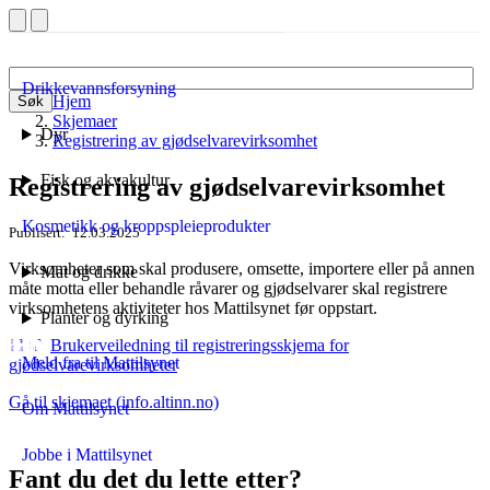
Drikkevannsforsyning
Hjem
Søk
Skjemaer
Dyr
Registrering av gjødselvarevirksomhet
Fisk og akvakultur
Registrering av gjødselvarevirksomhet
Kosmetikk og kroppspleieprodukter
Publisert
12.03.2025
Virksomheter som skal produsere, omsette, importere eller på annen
Mat og drikke
måte motta eller behandle råvarer og gjødselvarer skal registrere
virksomhetens aktiviteter hos Mattilsynet før oppstart.
Planter og dyrking
Brukerveiledning til registreringsskjema for
Meld fra til Mattilsynet
gjødselvarevirksomheter
Gå til skjemaet
(info.altinn.no)
Om Mattilsynet
Jobbe i Mattilsynet
Fant du det du lette etter?