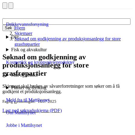
Drikkevannsforsyning
Hjem
Søk
Skjemaer
Dyr
Søknad om godkjenning av produksjonsanlegg for store
grasfrøpartier
Fisk og akvakultur
Søknad om godkjenning av
Kosmetikk og kroppspleieprodukter
produksjonsanlegg for store
grasfrøpartier
Mat og drikke
Skjemaet skal brukes av såvareforretninger som søker om å få
Planter og dyrking
godkjent et produksjonsanlegg.
Meld fra til Mattilsynet
Faglig gjennomgått
18.07.2025
Last ned søknadsskjema (PDF)
Om Mattilsynet
Jobbe i Mattilsynet