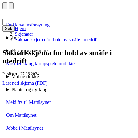
Drikkevannsforsyning
Hjem
Søk
Skjemaer
Dyr
Søknadsskjema for hold av småfe i utedrift
Fisk og akvakultur
Søknadsskjema for hold av småfe i
utedrift
Kosmetikk og kroppspleieprodukter
Publisert
27.06.2024
Mat og drikke
Last ned skjema (PDF)
Planter og dyrking
Meld fra til Mattilsynet
Om Mattilsynet
Jobbe i Mattilsynet