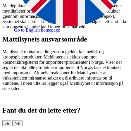
Meldeplikten gjelder for alle EU/EØS-land, og medlemslandenes
myndigheter orienterer hverandre om farlige forbrukerprodukter
gjennom informasjonssystemet Safety Gate (tidligere Rapex).
Systemet skal sikre at farlige produkter som oppdages i ett land ikke
kan omsettes i andre land innenfor samarbeidet.
Go to English homepage
Mattilsynets ansvarsområde
Mattilsynet mottar meldinger som gjelder kosmetikk og
kroppspleieprodukter. Meldingene sjekkes opp mot
kosmetikkregisteret for importører/produsenter i Norge. Viser det
seg at det aktuelle produktet importeres til Norge, tas det kontakt
med importøren. Aktuelle reaksjoner fra Mattilsynet er at
virksomheten må stanse salget og distribuere informasjon til
kundene. I noen tilfeller legger også Mattilsynet ut informasjon på
sine sider.
Fant du det du lette etter?
Ja
Nei