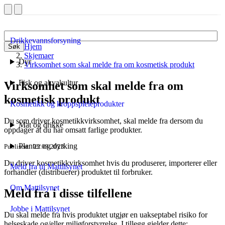
Drikkevannsforsyning
Hjem
Søk
Skjemaer
Dyr
Virksomhet som skal melde fra om kosmetisk produkt
Fisk og akvakultur
Virksomhet som skal melde fra om
kosmetisk produkt
Kosmetikk og kroppspleieprodukter
Du som driver kosmetikkvirksomhet, skal melde fra dersom du
Mat og drikke
oppdager at du har omsatt farlige produkter.
Planter og dyrking
Publisert
22.09.2023
Du driver kosmetikkvirksomhet hvis du produserer, importerer eller
Meld fra til Mattilsynet
forhandler (distribuerer) produktet til forbruker.
Om Mattilsynet
Meld fra i disse tilfellene
Jobbe i Mattilsynet
Du skal melde fra hvis produktet utgjør en uakseptabel risiko for
helseskade og/eller miljøforstyrrelse. I tillegg gjelder dette: