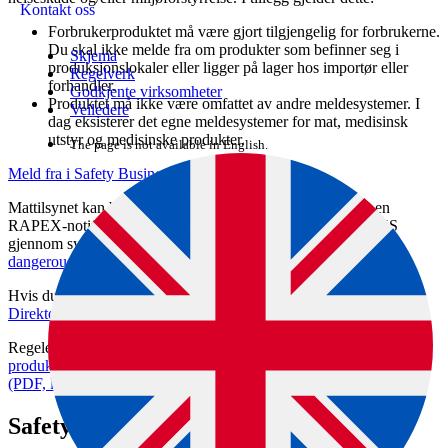
Kontakt oss
Forbrukerproduktet må være gjort tilgjengelig for forbrukerne.
Du skal ikke melde fra om produkter som befinner seg i
Skjema
produksjonslokaler eller ligger på lager hos importør eller
Regelverk
forhandler.
Godkjente virksomheter
Produktet må ikke være omfattet av andre meldesystemer. I
Veiledere
dag eksisterer det egne meldesystemer for mat, medisinsk
utstyr og medisinske produkter.
The page is not available in English.
Meld fra i Safety Business Gateway (europa.eu)
Mattilsynet kan bruke informasjonen du gir til å sende inn en
RAPEX-notifikasjon. Meldingene blir delt med hele EU/EØS
gjennom systemet
Safety Gate: the EU rapid alert system for
dangerous non-food products (europa.eu)
Hvis du har spørsmål om denne prosessen, kan du kontakte
Direktoratet for samfunnssikkerhet og beredskap (dsn.no)
Regelen om at du må melde fra, står i
det generelle
produktsikkerhetsdirektivet, forordning (EF) 2001/95, artikkel 5(3)
(PDF, lovdata.no)
Safety Gate (tidligere Rapex)