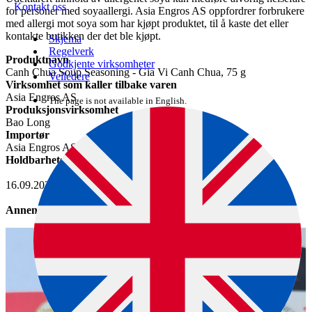
Kontakt oss
for personer med soyaallergi. Asia Engros AS oppfordrer forbrukere
med allergi mot soya som har kjøpt produktet, til å kaste det eller
kontakte butikken der det ble kjøpt.
Skjema
Regelverk
Produktnavn
Godkjente virksomheter
Canh Chua Soup Seasoning - Gia Vi Canh Chua, 75 g
Veiledere
Virksomhet som kaller tilbake varen
Asia Engros AS
The page is not available in English.
Produksjonsvirksomhet
Bao Long
Importør
Asia Engros AS
Holdbarhetsdato
16.09.2026
Annen informasjon