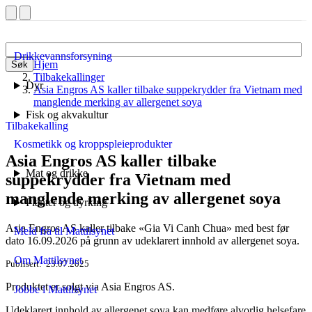
Drikkevannsforsyning
Hjem
Søk
Tilbakekallinger
Dyr
Asia Engros AS kaller tilbake suppekrydder fra Vietnam med
manglende merking av allergenet soya
Fisk og akvakultur
Tilbakekalling
Kosmetikk og kroppspleieprodukter
Asia Engros AS kaller tilbake
Mat og drikke
suppekrydder fra Vietnam med
manglende merking av allergenet soya
Planter og dyrking
Asia Engros AS kaller tilbake «Gia Vi Canh Chua» med best før
Meld fra til Mattilsynet
dato 16.09.2026 på grunn av udeklarert innhold av allergenet soya.
Om Mattilsynet
Publisert
23.07.2025
Produktet er solgt via Asia Engros AS.
Jobbe i Mattilsynet
Udeklarert innhold av allergenet soya kan medføre alvorlig helsefare