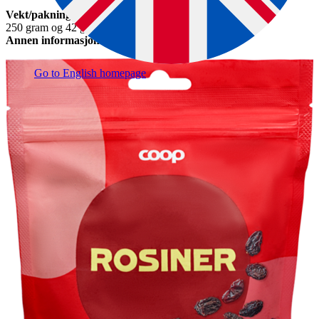
Vekt/pakningsstørrelse
250 gram og 42 gram (6 pk)
Annen informasjon
Go to English homepage