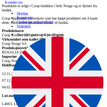
Kontakt oss
Produktet er solgt i Coop-butikker i hele Norge og er fjernet fra
butikk.
Skjema
Regelverk
Coop oppfordrer forbrukere som har kjøpt produktet om å kaste
Godkjente virksomheter
dette, eller levere produktet tilbake til butikk.
Veiledere
Produktnavn
The page is not available in English.
Coop Rosiner 250 gram og 6 pk 40 gram
Virksomhet som kaller tilbake varen
Coop Norge SA
Produksjonsvirksomhet
ROSALIA DRAGONETTI CERES GIDA SAN V
Importør
Coop Norge SA
Holdbarhetsdato
12.11.2026
07.12.2026
04.02.2027
Lot-nummer
L4003, L8610, L8889