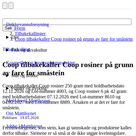
Drikkevannsforsyning
Hjem
Søk
Tilbakekallinger
Dyr
Coop tilbakekaller Coop rosiner på grunn av fare for småstein
Tilbakekalling
Fisk og akvakultur
Kosmetikk og kroppspleieprodukter
Coop tilbakekaller Coop rosiner på grunn
av fare for småstein
Mat og drikke
Coop tilbakekaller Coop rosiner 250 gram med holdbarhetsdato
Planter og dyrking
12.11.2026 og Lot-nummer 4003, og Coop rosiner 6 pk 42 gram
med holdbarhetsdatoer 07.12.2026 med Lot-nummer 8610 og
Meld fra til Mattilsynet
04.02.2027 med Lot-nummer 8889. Årsaken er at det er fare for
småstein.
Om Mattilsynet
Publisert
19.05.2026
Jobbe i Mattilsynet
Fremmedlegemer, som stein, kan gi tannskade og produktene kalles
derfor tilbake. Steinene er så små at de ikke utgjør kvelningsfare.