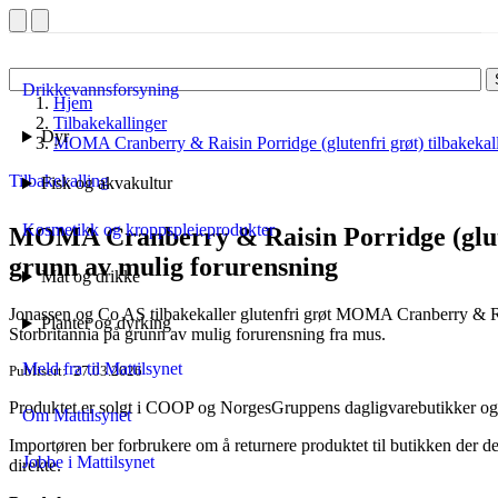
Drikkevannsforsyning
Hjem
Tilbakekallinger
Dyr
MOMA Cranberry & Raisin Porridge (glutenfri grøt) tilbakekal
Tilbakekalling
Fisk og akvakultur
Kosmetikk og kroppspleieprodukter
MOMA Cranberry & Raisin Porridge (gluten
grunn av mulig forurensning
Mat og drikke
Jonassen og Co AS tilbakekaller glutenfri grøt MOMA Cranberry & Rai
Planter og dyrking
Storbritannia på grunn av mulig forurensning fra mus.
Meld fra til Mattilsynet
Publisert
27.03.2026
Produktet er solgt i COOP og NorgesGruppens dagligvarebutikker og
Om Mattilsynet
Importøren ber forbrukere om å returnere produktet til butikken der de
Jobbe i Mattilsynet
direkte.