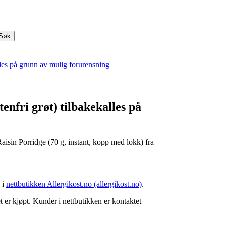
Søk
les på grunn av mulig forurensning
fri grøt) tilbakekalles på
sin Porridge (70 g, instant, kopp med lokk) fra
 i
nettbutikken Allergikost.no (allergikost.no)
.
t er kjøpt. Kunder i nettbutikken er kontaktet