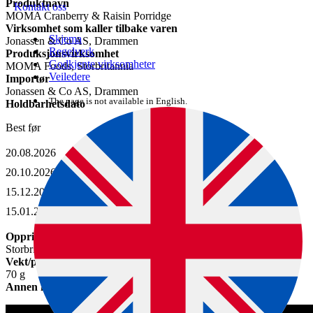
Produktnavn
Kontakt oss
MOMA Cranberry & Raisin Porridge
Virksomhet som kaller tilbake varen
Skjema
Jonassen & Co AS, Drammen
Regelverk
Produksjonsvirksomhet
Godkjente virksomheter
MOMA Foods, Storbritannia
Veiledere
Importør
Jonassen & Co AS, Drammen
The page is not available in English.
Holdbarhetsdato
Best før
20.08.2026
20.10.2026
15.12.2026
15.01.2027
Opprinnelsesland
Storbritannia
Vekt/pakningsstørrelse
70 g
Annen informasjon