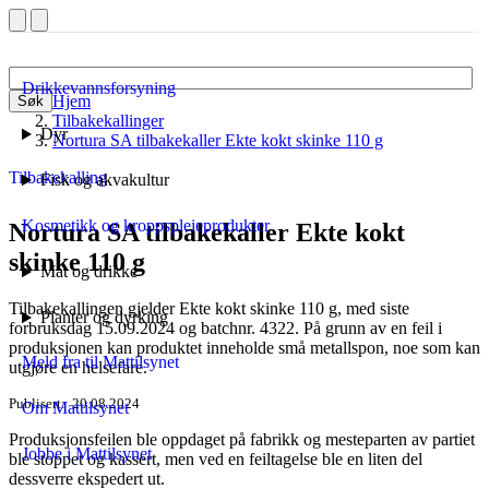
Drikkevannsforsyning
Hjem
Søk
Tilbakekallinger
Dyr
Nortura SA tilbakekaller Ekte kokt skinke 110 g
Tilbakekalling
Fisk og akvakultur
Kosmetikk og kroppspleieprodukter
Nortura SA tilbakekaller Ekte kokt
skinke 110 g
Mat og drikke
Tilbakekallingen gjelder Ekte kokt skinke 110 g, med siste
Planter og dyrking
forbruksdag 15.09.2024 og batchnr. 4322. På grunn av en feil i
produksjonen kan produktet inneholde små metallspon, noe som kan
Meld fra til Mattilsynet
utgjøre en helsefare.
Publisert
20.08.2024
Om Mattilsynet
Produksjonsfeilen ble oppdaget på fabrikk og mesteparten av partiet
Jobbe i Mattilsynet
ble stoppet og kassert, men ved en feiltagelse ble en liten del
dessverre ekspedert ut.