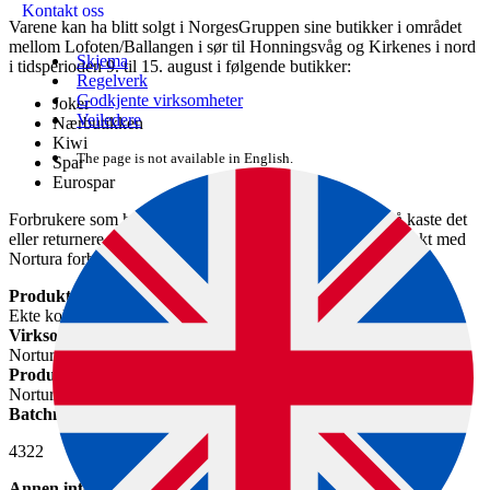
Kontakt oss
Varene kan ha blitt solgt i NorgesGruppen sine butikker i området
mellom Lofoten/Ballangen i sør til Honningsvåg og Kirkenes i nord
Skjema
i tidsperioden 9. til 15. august i følgende butikker:
Regelverk
Godkjente virksomheter
Joker
Veiledere
Nærbutikken
Kiwi
The page is not available in English.
Spar
Eurospar
Forbrukere som har kjøpt det aktuelle produktet bes om å kaste det
eller returnere til butikk for refusjon. Ved spørsmål, ta kontakt med
Nortura forbrukersenter:
forbrukersenter@nortura.no
Produktnavn
Ekte kokt skinke
Virksomhet som kaller tilbake varen
Nortura SA
Produksjonsvirksomhet
Nortura SA
Batchnummer
4322
Annen informasjon