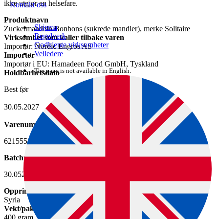
ikke utgjør en helsefare.
Kontakt oss
Produktnavn
Skjema
Zuckermandeln Bonbons (sukrede mandler), merke Solitaire
Regelverk
Virksomhet som kaller tilbake varen
Godkjente virksomheter
Importør: Nordic Engros AS
Veiledere
Importør
Importør i EU: Hamadeen Food GmbH, Tyskland
The page is not available in English.
Holdbarhetsdato
Best før
30.05.2027
Varenummer, for eksempel EAN-nummer
6215558474638
Batchnummer
30.0527
Opprinnelsesland
Syria
Vekt/pakningsstørrelse
400 gram