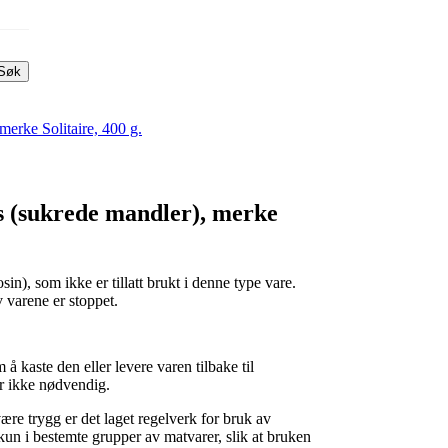
Søk
erke Solitaire, 400 g.
 (sukrede mandler), merke
sin), som ikke er tillatt brukt i denne type vare.
v varene er stoppet.
 kaste den eller levere varen tilbake til
er ikke nødvendig.
ære trygg er det laget regelverk for bruk av
 kun i bestemte grupper av matvarer, slik at bruken