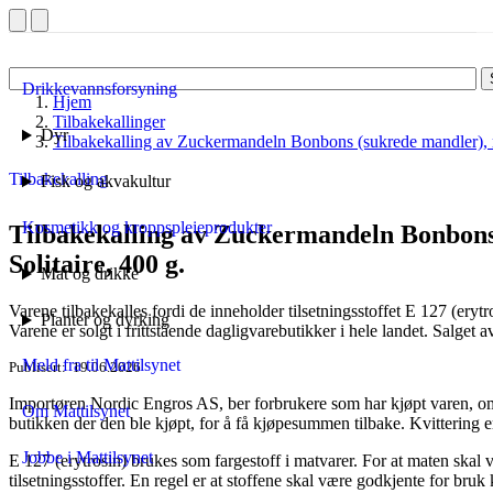
Drikkevannsforsyning
Hjem
Tilbakekallinger
Dyr
Tilbakekalling av Zuckermandeln Bonbons (sukrede mandler), m
Tilbakekalling
Fisk og akvakultur
Kosmetikk og kroppspleieprodukter
Tilbakekalling av Zuckermandeln Bonbons
Solitaire, 400 g.
Mat og drikke
Varene tilbakekalles fordi de inneholder tilsetningsstoffet E 127 (erytro
Planter og dyrking
Varene er solgt i frittstående dagligvarebutikker i hele landet. Salget a
Meld fra til Mattilsynet
Publisert
19.06.2026
Importøren Nordic Engros AS, ber forbrukere som har kjøpt varen, om å
Om Mattilsynet
butikken der den ble kjøpt, for å få kjøpesummen tilbake. Kvittering 
Jobbe i Mattilsynet
E 127 (erytrosin) brukes som fargestoff i matvarer. For at maten skal v
tilsetningsstoffer. En regel er at stoffene skal være godkjente for bruk