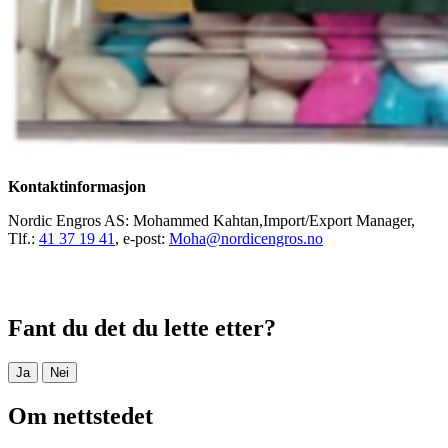
Kontaktinformasjon
Nordic Engros AS: Mohammed Kahtan,Import/Export Manager,
Tlf.:
41 37 19 41
, e-post:
Moha@nordicengros.no
Fant du det du lette etter?
Ja
Nei
Om nettstedet