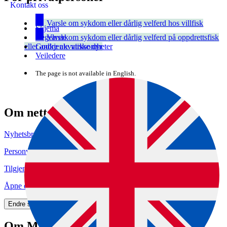
Kontakt oss
Varsle om sykdom eller dårlig velferd hos villfisk
Skjema
Regelverk
Varsle om sykdom eller dårlig velferd på oppdrettsfisk
Godkjente virksomheter
eller andre akvatiske dyr
Veiledere
The page is not available in English.
Om nettstedet
Nyhetsbrev
Personvern og informasjonskapsler
Tilgjengelighetserklæring (uustatus.no)
Åpne data (API)
Endre samtykke for informasjonskapsler
Om Mattilsynet