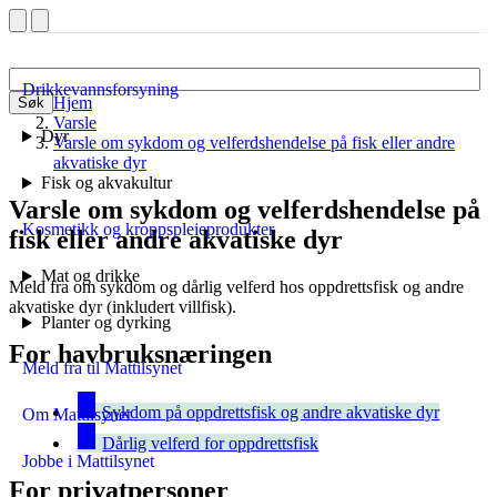
Drikkevannsforsyning
Hjem
Søk
Varsle
Dyr
Varsle om sykdom og velferdshendelse på fisk eller andre
akvatiske dyr
Fisk og akvakultur
Varsle om sykdom og velferdshendelse på
Kosmetikk og kroppspleieprodukter
fisk eller andre akvatiske dyr
Mat og drikke
Meld fra om sykdom og dårlig velferd hos oppdrettsfisk og andre
akvatiske dyr (inkludert villfisk).
Planter og dyrking
For havbruksnæringen
Meld fra til Mattilsynet
Sykdom på oppdrettsfisk og andre akvatiske dyr
Om Mattilsynet
Dårlig velferd for oppdrettsfisk
Jobbe i Mattilsynet
For privatpersoner