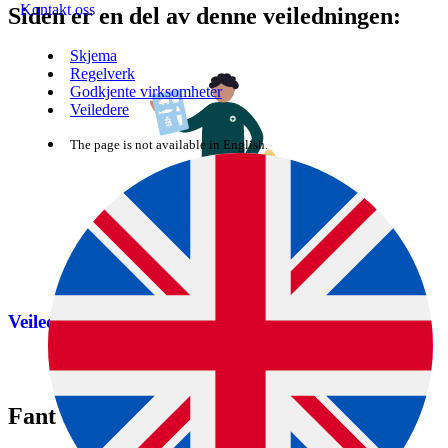
Kontakt oss
Siden er en del av denne veiledningen:
Skjema
Regelverk
Godkjente virksomheter
Veiledere
The page is not available in English.
Veileder for animalske biprodukter
Fant du det du lette etter?