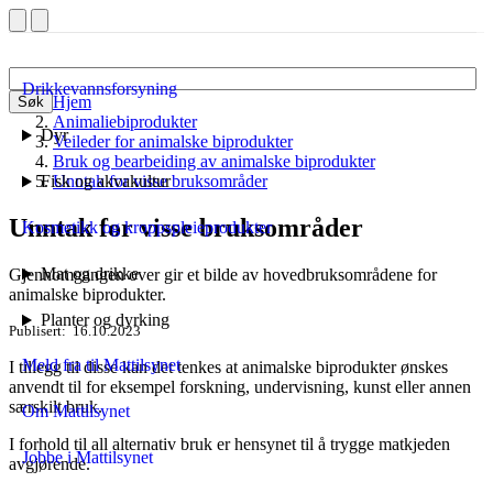
Drikkevannsforsyning
Hjem
Søk
Animaliebiprodukter
Dyr
Veileder for animalske biprodukter
Bruk og bearbeiding av animalske biprodukter
Fisk og akvakultur
Unntak for visse bruksområder
Unntak for visse bruksområder
Kosmetikk og kroppspleieprodukter
Mat og drikke
Gjennomgangen over gir et bilde av hovedbruksområdene for
animalske biprodukter.
Planter og dyrking
Publisert
16.10.2023
Meld fra til Mattilsynet
I tillegg til disse kan det tenkes at animalske biprodukter ønskes
anvendt til for eksempel forskning, undervisning, kunst eller annen
særskilt bruk.
Om Mattilsynet
I forhold til all alternativ bruk er hensynet til å trygge matkjeden
Jobbe i Mattilsynet
avgjørende.