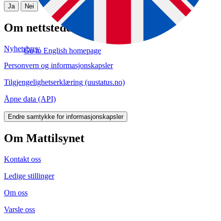
Ja
Nei
Om nettstedet
Nyhetsbrev
Go to English homepage
Personvern og informasjonskapsler
Tilgjengelighetserklæring (uustatus.no)
Åpne data (API)
Endre samtykke for informasjonskapsler
Om Mattilsynet
Kontakt oss
Ledige stillinger
Om oss
Varsle oss