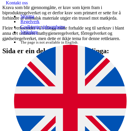
Kontakt oss
Krava som blir gjennomgåtte, er krav som kjem fram i
biproduktregelverket og er derfor krav som primært er sette for å
Skjema
forhindre at animalsk materiale utgjer ein trussel mot matkjeda.
Regelverk
Godkjente virksomheter
Fleire verksemder vil i tillegg måtte forhalde seg til særkrav i blant
Veiledere
anna det ordinære mathygieneregelverket, fôrregelverket og
gjødselregelverket, men dette er ikkje tema for denne rettleiaren.
The page is not available in English.
Sida er ein del av denne rettleiinga: