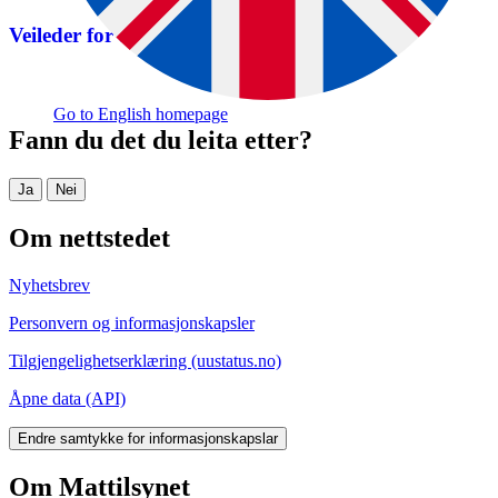
Veileder for animalske biprodukter
Go to English homepage
Fann du det du leita etter?
Ja
Nei
Om nettstedet
Nyhetsbrev
Personvern og informasjonskapsler
Tilgjengelighetserklæring (uustatus.no)
Åpne data (API)
Endre samtykke for informasjonskapslar
Om Mattilsynet