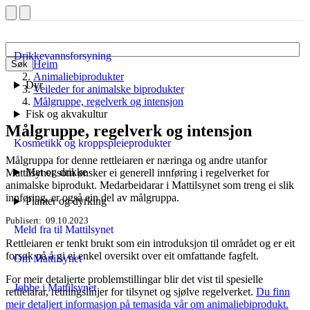
Drikkevannsforsyning
Heim
Søk
Animaliebiprodukter
Dyr
Veileder for animalske biprodukter
Målgruppe, regelverk og intensjon
Fisk og akvakultur
Målgruppe, regelverk og intensjon
Kosmetikk og kroppspleieprodukter
Målgruppa for denne rettleiaren er næringa og andre utanfor
Mat og drikke
Mattilsynet som ønsker ei generell innføring i regelverket for
animalske biprodukt. Medarbeidarar i Mattilsynet som treng ei slik
innføring, er også ein del av målgruppa.
Planter og dyrking
Publisert
09.10.2023
Meld fra til Mattilsynet
Rettleiaren er tenkt brukt som ein introduksjon til området og er eit
forsøk på å gi ei enkel oversikt over eit omfattande fagfelt.
Om Mattilsynet
For meir detaljerte problemstillingar blir det vist til spesielle
Jobbe i Mattilsynet
rettleiarar, retningslinjer for tilsynet og sjølve regelverket.
Du finn
meir detaljert informasjon på temasida vår om animaliebiprodukt.