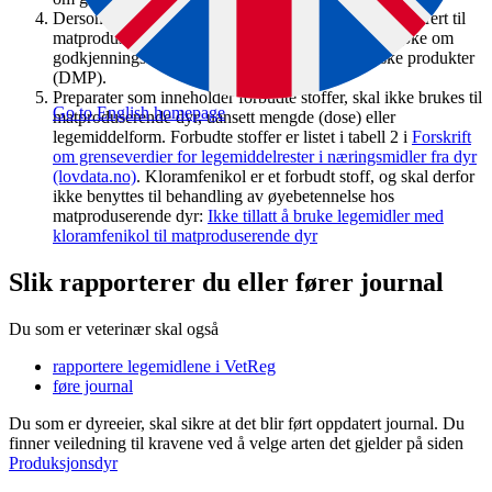
Dersom du ønsker å bruke et legemiddel som er registrert til
matproduserende dyr i et annet EØS-land, må du søke om
godkjenningsfritak hos Direktoratet for medisinske produkter
(DMP).
Preparater som inneholder forbudte stoffer, skal ikke brukes til
Go to English homepage
matproduserende dyr, uansett mengde (dose) eller
legemiddelform. Forbudte stoffer er listet i tabell 2 i
Forskrift
om grenseverdier for legemiddelrester i næringsmidler fra dyr
(lovdata.no)
. Kloramfenikol er et forbudt stoff, og skal derfor
ikke benyttes til behandling av øyebetennelse hos
matproduserende dyr:
Ikke tillatt å bruke legemidler med
kloramfenikol til matproduserende dyr
Slik rapporterer du eller fører journal
Du som er veterinær skal også
rapportere legemidlene i VetReg
føre journal
Du som er dyreeier, skal sikre at det blir ført oppdatert journal. Du
finner veiledning til kravene ved å velge arten det gjelder på siden
Produksjonsdyr