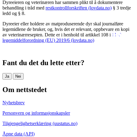
Dyreeieren og veterinæren har sammen plikt til å dokumentere
behandling i tråd med
restkontrollforskriften (lovdata.no)
§ 3 tredje
ledd og § 8.
Dyreeier eller holdere av matproduserende dyr skal journalføre
legemidlene de bruker, og, hvis det er relevant, oppbevare en kopi
av veterinærresepten. Dette er i henhold til artikkel 108 i
legemiddelforordning (EU) 2019/6 (lovdata.no)
Fant du det du lette etter?
Ja
Nei
Om nettstedet
Nyhetsbrev
Personvern og informasjonskapsler
Tilgjengelighetserklæring (uustatus.no)
Åpne data (API)