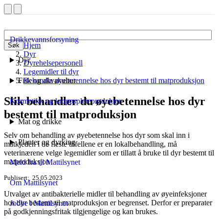
Drikkevannsforsyning
Hjem
Søk
Dyr
Dyr
Dyrehelsepersonell
Legemidler til dyr
Fisk og akvakultur
Behandle øyebetennelse hos dyr bestemt til matproduksjon
Slik behandler du øyebetennelse hos dyr
Kosmetikk og kroppspleieprodukter
bestemt til matproduksjon
Mat og drikke
Selv om behandling av øyebetennelse hos dyr som skal inn i
Planter og dyrking
matkjeden i de fleste tilfellene er en lokalbehandling, må
veterinærene velge legemidler som er tillatt å bruke til dyr bestemt til
matproduksjon
Meld fra til Mattilsynet
Publisert
25.05.2023
Om Mattilsynet
Utvalget av antibakterielle midler til behandling av øyeinfeksjoner
hos dyr bestemt til matproduksjon er begrenset. Derfor er preparater
Jobbe i Mattilsynet
på godkjenningsfritak tilgjengelige og kan brukes.