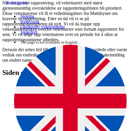
Når det gjelder rapportering, vil veterinærer med størst
Kontakt oss
gjennomsnittlig overskridelse av rapporteringsfristen bli prioritert.
Disse veterinærene vil få et veiledningsbrev fra Mattilsynet om
Skjema
kravene til rapportering. Etter en tid vil vi se på
Regelverk
rapporteringshastigheten på nytt. Vi vil da trappe opp
Godkjente virksomheter
virkemiddelbruken overfor veterinærer som fortsatt rapporterer for
Veiledere
sent. Vi vil følge opp veterinæren over en periode for å sikre at
rapporteringsrutinene utbedres.
The page is not available in English.
Dersom det settes feil tilbakeholdelsestider, vil vi veilede eller varsle
vedtak om endrede rutiner. Dersom veterinæren gir tilbakemelding
om endret rutine, vil vi avslutte saken.
Siden er en del av denne veiledningen: