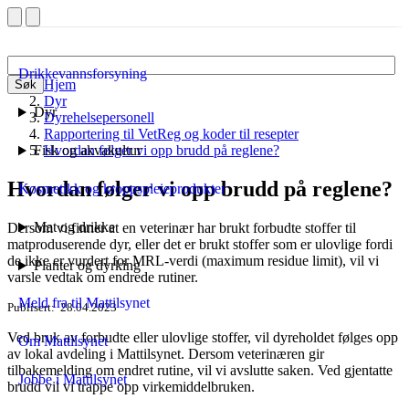
Drikkevannsforsyning
Hjem
Søk
Dyr
Dyr
Dyrehelsepersonell
Rapportering til VetReg og koder til resepter
Fisk og akvakultur
Hvordan følger vi opp brudd på reglene?
Hvordan følger vi opp brudd på reglene?
Kosmetikk og kroppspleieprodukter
Mat og drikke
Dersom vi finner at en veterinær har brukt forbudte stoffer til
matproduserende dyr, eller det er brukt stoffer som er ulovlige fordi
de ikke er vurdert for MRL-verdi (maximum residue limit), vil vi
Planter og dyrking
varsle vedtak om endrede rutiner.
Meld fra til Mattilsynet
Publisert
28.04.2023
Ved bruk av forbudte eller ulovlige stoffer, vil dyreholdet følges opp
Om Mattilsynet
av lokal avdeling i Mattilsynet. Dersom veterinæren gir
tilbakemelding om endret rutine, vil vi avslutte saken. Ved gjentatte
Jobbe i Mattilsynet
brudd vil vi trappe opp virkemiddelbruken.