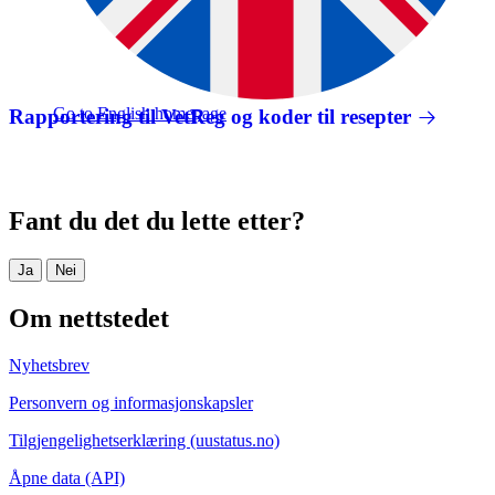
Go to English homepage
Rapportering til VetReg og koder til resepter
Fant du det du lette etter?
Ja
Nei
Om nettstedet
Nyhetsbrev
Personvern og informasjonskapsler
Tilgjengelighetserklæring (uustatus.no)
Åpne data (API)