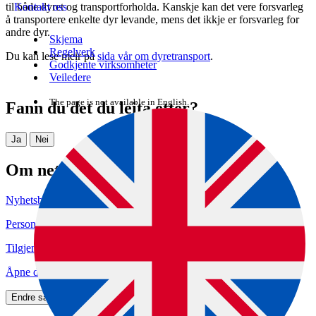
til både dyret og transportforholda. Kanskje kan det vere forsvarleg
Kontakt oss
å transportere enkelte dyr levande, mens det ikkje er forsvarleg for
andre dyr.
Skjema
Regelverk
Du kan lese meir på
sida vår om dyretransport
.
Godkjente virksomheter
Veiledere
The page is not available in English.
Fann du det du leita etter?
Ja
Nei
Om nettstedet
Nyhetsbrev
Personvern og informasjonskapsler
Tilgjengelighetserklæring (uustatus.no)
Åpne data (API)
Endre samtykke for informasjonskapslar