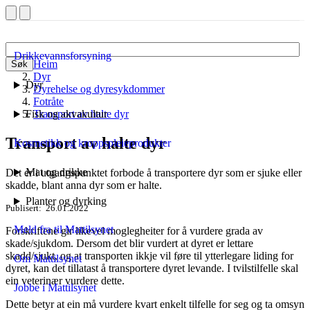
Drikkevannsforsyning
Heim
Søk
Dyr
Dyr
Dyrehelse og dyresykdommer
Fotråte
Fisk og akvakultur
Transport av halte dyr
Transport av halte dyr
Kosmetikk og kroppspleieprodukter
Mat og drikke
Det er i utgangspunktet forbode å transportere dyr som er sjuke eller
skadde, blant anna dyr som er halte.
Planter og dyrking
Publisert
26.01.2022
Meld fra til Mattilsynet
Forskriftene gir likevel moglegheiter for å vurdere grada av
skade/sjukdom. Dersom det blir vurdert at dyret er lettare
skadd/sjukt, og at transporten ikkje vil føre til ytterlegare liding for
Om Mattilsynet
dyret, kan det tillatast å transportere dyret levande. I tvilstilfelle skal
ein veterinær vurdere dette.
Jobbe i Mattilsynet
Dette betyr at ein må vurdere kvart enkelt tilfelle for seg og ta omsyn