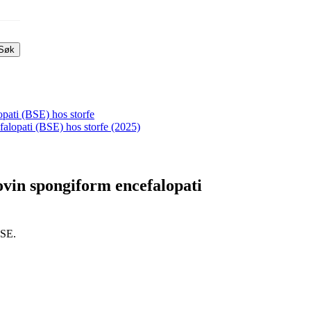
Søk
pati (BSE) hos storfe
alopati (BSE) hos storfe (2025)
vin spongiform encefalopati
BSE.