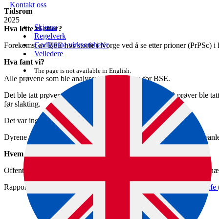
Kontakt oss
Tidsrom
2025
Skjema
Hva lette vi etter?
Regelverk
Godkjente virksomheter
Forekomst av BSE hos storfe i Norge ved å se etter prioner (PrPSc) i 
Veiledere
Hva fant vi?
The page is not available in English.
Alle prøvene som ble analysert, var negative for BSE.
Det ble tatt prøver av 2383 selvdøde/avlivede dyr, 4130 prøver ble tat
før slakting.
Det var ingen storfe som viste klinisk tegn på kugalskap.
Dyrene som ble testet kom fra 2865 melkekuanlegg og 874 kjøttfeanl
Hvem utførte oppdraget?
Offentlige veterinærer og Biosirk gjennomførte prøvetaking. Veterinæri
Rapporten finner du på Veterinærinstituttets nettsider:
BSE hos storfe (