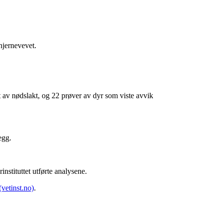
hjernevevet.
t av nødslakt, og 22 prøver av dyr som viste avvik
egg.
nstituttet utførte analysene.
vetinst.no)
.