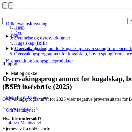
Drikkevannsforsyning
Hjem
Dyr
Dyr
Dyrehelse og dyresykdommer
Kugalskap (BSE)
Fisk og akvakultur
Overvåkingsprogram for kugalskap, bovin spongiform encefalo
Overvåkingsprogrammet for kugalskap, bovin spongiform encef
Kosmetikk og kroppspleieprodukter
Rapport
Mat og drikke
Overvåkingsprogrammet for kugalskap, bo
(BSE) hos storfe (2025)
Planter og dyrking
Meld fra til Mattilsynet
Overvåkingsprogrammet for 2025 viser negative prøveresultater for 
Publisert
09.06.2026
Om Mattilsynet
Hva ble undersøkt?
Jobbe i Mattilsynet
Hjernevev fra 6560 storfe.