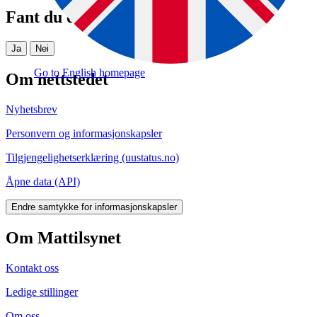
Fant du det du lette etter?
Ja
Nei
Go to English homepage
Om nettstedet
Nyhetsbrev
Personvern og informasjonskapsler
Tilgjengelighetserklæring (uustatus.no)
Åpne data (API)
Endre samtykke for informasjonskapsler
Om Mattilsynet
Kontakt oss
Ledige stillinger
Om oss