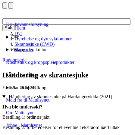
Drikkevannsforsyning
Hjem
Søk
Dyr
Dyr
Dyrehelse og dyresykdommer
Skrantesjuke (CWD)
Fisk og akvakultur
Rapporter
Rapportserie
Kosmetikk og kroppspleieprodukter
Håndtering av skrantesjuke
Mat og drikke
Planter og dyrking
Publisert
28.04.2022
Håndtering av skrantesjuke på Hardangervidda (2021)
Meld fra til Mattilsynet
Hva ble undersøkt?
Om Mattilsynet
Bestilling 1: ordinær jakt
Jobbe i Mattilsynet
Bestilling 2: forberedelser for et eventuelt ekstraordinært uttak