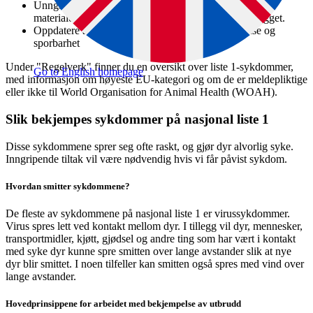
Unngå all unødvendig flytting av andre dyr, produkter,
materialer, personer og transportmidler til og fra anlegget.
Oppdatere anleggets journaler for produksjon, helse og
sporbarhet
Under "Regelverk" finner du en oversikt over liste 1-sykdommer,
Go to English homepage
med informasjon om høyeste EU-kategori og om de er meldepliktige
eller ikke til World Organisation for Animal Health (WOAH).
Slik bekjempes sykdommer på nasjonal liste 1
Disse sykdommene sprer seg ofte raskt, og gjør dyr alvorlig syke.
Inngripende tiltak vil være nødvendig hvis vi får påvist sykdom.
Hvordan smitter sykdommene?
De fleste av sykdommene på nasjonal liste 1 er virussykdommer.
Virus spres lett ved kontakt mellom dyr. I tillegg vil dyr, mennesker,
transportmidler, kjøtt, gjødsel og andre ting som har vært i kontakt
med syke dyr kunne spre smitten over lange avstander slik at nye
dyr blir smittet. I noen tilfeller kan smitten også spres med vind over
lange avstander.
Hovedprinsippene for arbeidet med bekjempelse av utbrudd