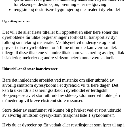
for eksempel destruksjon, brenning eller nedgraving
rengjøre og desinfisere bygninger og utearealer i dyreholdet
Oppretting av soner
Det vil i de aller fleste tilfeller bli opprettet en eller flere soner der
dyreholdene får ulike begrensninger i forhold til transport av dyr,
folk og smittefarlig materiale. Mattilsynet vil undersøke og ta ut
prøver i disse dyreholdene for å finne ut om de kan være smittet. I
tillegg til disse tiltakene vil andre tiltak som vaksinering av dyr, tiltak
i slakterier, meierier og andre virksomheter kunne være aktuelle.
Utbrudd kan få store konsekvenser
Bare det innledende arbeidet ved mistanke om eller utbrudd av
alvorlig smittsom dyresykdom i et dyrehold vil ta flere dager. Det
kan ta uker før alt saneringsarbeid i dyreholdet er ferdigstilt.
Bekjempelse av et stort utbrudd av slike sykdommer vil holde på i
måneder og vil kreve ekstremt store ressurser.
Store deler av samfunnet vil kunne bli påvirket ved et stort utbrudd
av alvorlig smittsom dyresykdom (nasjonal liste 1-sykdommer).
Hvis du er dyreeier og får vedtak eller restriksjoner som fører til tap i