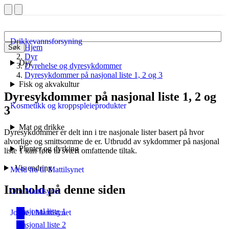
Drikkevannsforsyning
Hjem
Søk
Dyr
Dyr
Dyrehelse og dyresykdommer
Dyresykdommer på nasjonal liste 1, 2 og 3
Fisk og akvakultur
Dyresykdommer på nasjonal liste 1, 2 og
Kosmetikk og kroppspleieprodukter
3
Mat og drikke
Dyresykdommer er delt inn i tre nasjonale lister basert på hvor
alvorlige og smittsomme de er. Utbrudd av sykdommer på nasjonal
Planter og dyrking
liste 1 kan føre til svært omfattende tiltak.
Vis endring
Meld fra til Mattilsynet
Innhold på denne siden
Om Mattilsynet
Nasjonal liste 1
Jobbe i Mattilsynet
Nasjonal liste 2