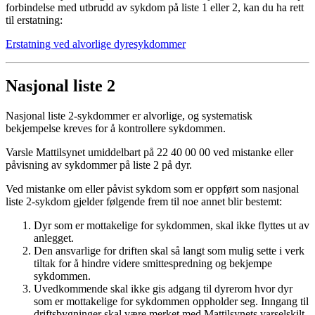
forbindelse med utbrudd av sykdom på liste 1 eller 2, kan du ha rett
til erstatning:
Erstatning ved alvorlige dyresykdommer
Nasjonal liste 2
Nasjonal liste 2-sykdommer
er alvorlige, og systematisk
bekjempelse kreves for å kontrollere sykdommen.
Varsle Mattilsynet umiddelbart på 22 40 00 00 ved mistanke eller
påvisning av sykdommer på liste 2 på dyr.
Ved mistanke om eller påvist sykdom som er oppført som nasjonal
liste 2-sykdom gjelder følgende frem til noe annet blir bestemt:
Dyr som er mottakelige for sykdommen, skal ikke flyttes ut av
anlegget.
Den ansvarlige for driften skal så langt som mulig sette i verk
tiltak for å hindre videre smittespredning og bekjempe
sykdommen.
Uvedkommende skal ikke gis adgang til dyrerom hvor dyr
som er mottakelige for sykdommen oppholder seg. Inngang til
driftsbygninger skal være merket med Mattilsynets varselskilt.