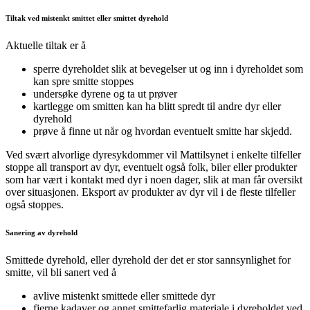
Tiltak ved mistenkt smittet eller smittet dyrehold
Aktuelle tiltak er å
sperre dyreholdet slik at bevegelser ut og inn i dyreholdet som
kan spre smitte stoppes
undersøke dyrene og ta ut prøver
kartlegge om smitten kan ha blitt spredt til andre dyr eller
dyrehold
prøve å finne ut når og hvordan eventuelt smitte har skjedd.
Ved svært alvorlige dyresykdommer vil Mattilsynet i enkelte tilfeller
stoppe all transport av dyr, eventuelt også folk, biler eller produkter
som har vært i kontakt med dyr i noen dager, slik at man får oversikt
over situasjonen. Eksport av produkter av dyr vil i de fleste tilfeller
også stoppes.
Sanering av dyrehold
Smittede dyrehold, eller dyrehold der det er stor sannsynlighet for
smitte, vil bli sanert ved å
avlive mistenkt smittede eller smittede dyr
fjerne kadaver og annet smittefarlig materiale i dyreholdet ved