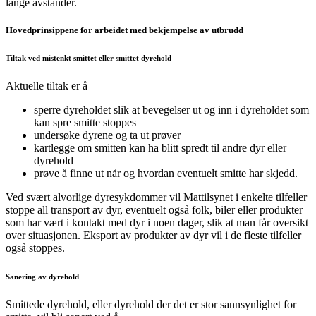
lange avstander.
Hovedprinsippene for arbeidet med bekjempelse av utbrudd
Tiltak ved mistenkt smittet eller smittet dyrehold
Aktuelle tiltak er å
sperre dyreholdet slik at bevegelser ut og inn i dyreholdet som
kan spre smitte stoppes
undersøke dyrene og ta ut prøver
kartlegge om smitten kan ha blitt spredt til andre dyr eller
dyrehold
prøve å finne ut når og hvordan eventuelt smitte har skjedd.
Ved svært alvorlige dyresykdommer vil Mattilsynet i enkelte tilfeller
stoppe all transport av dyr, eventuelt også folk, biler eller produkter
som har vært i kontakt med dyr i noen dager, slik at man får oversikt
over situasjonen. Eksport av produkter av dyr vil i de fleste tilfeller
også stoppes.
Sanering av dyrehold
Smittede dyrehold, eller dyrehold der det er stor sannsynlighet for