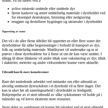
smitte, vil bli sanert ved å
avlive mistenkt smittede eller smittede dyr
fjerne kadaver og annet smittefarlig materiale i dyreholdet ved
for eksempel destruksjon, brenning eller nedgraving
rengjøre og desinfisere bygninger og utearealer i dyreholdet
Oppretting av soner
Det vil i de aller fleste tilfeller bli opprettet en eller flere soner der
dyreholdene får ulike begrensninger i forhold til transport av dyr,
folk og smittefarlig materiale. Mattilsynet vil undersøke og ta ut
prøver i disse dyreholdene for å finne ut om de kan være smittet. I
tillegg til disse tiltakene vil andre tiltak som vaksinering av dyr, tiltak
i slakterier, meierier og andre virksomheter kunne være aktuelle.
Utbrudd kan få store konsekvenser
Bare det innledende arbeidet ved mistanke om eller utbrudd av
alvorlig smittsom dyresykdom i et dyrehold vil ta flere dager. Det
kan ta uker før alt saneringsarbeid i dyreholdet er ferdigstilt.
Bekjempelse av et stort utbrudd av slike sykdommer vil holde på i
måneder og vil kreve ekstremt store ressurser.
Store deler av samfunnet vil kunne bli påvirket ved et stort utbrudd