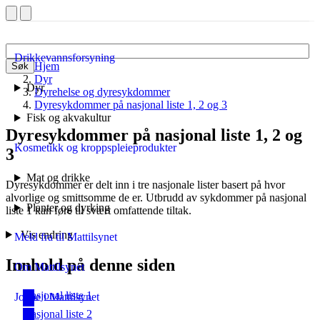
Drikkevannsforsyning
Hjem
Søk
Dyr
Dyr
Dyrehelse og dyresykdommer
Dyresykdommer på nasjonal liste 1, 2 og 3
Fisk og akvakultur
Dyresykdommer på nasjonal liste 1, 2 og
Kosmetikk og kroppspleieprodukter
3
Mat og drikke
Dyresykdommer er delt inn i tre nasjonale lister basert på hvor
alvorlige og smittsomme de er. Utbrudd av sykdommer på nasjonal
Planter og dyrking
liste 1 kan føre til svært omfattende tiltak.
Vis endring
Meld fra til Mattilsynet
Innhold på denne siden
Om Mattilsynet
Nasjonal liste 1
Jobbe i Mattilsynet
Nasjonal liste 2