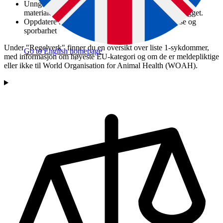
Unngå all unødvendig flytting av andre dyr, produkter,
materialer, personer og transportmidler til og fra anlegget.
Oppdatere anleggets journaler for produksjon, helse og
sporbarhet
Under "Regelverk" finner du en oversikt over liste 1-sykdommer,
Go to English homepage
med informasjon om høyeste EU-kategori og om de er meldepliktige
eller ikke til World Organisation for Animal Health (WOAH).