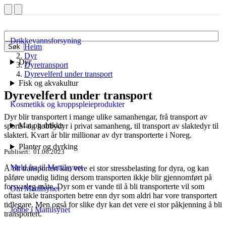
Drikkevannsforsyning
Heim
Søk
Dyr
Dyr
Dyretransport
Dyrevelferd under transport
Fisk og akvakultur
Dyrevelferd under transport
Kosmetikk og kroppspleieprodukter
Dyr blir transportert i mange ulike samanhengar, frå transport av
Mat og drikke
sports- og hobbydyr i privat samanheng, til transport av slaktedyr til
slakteri. Kvart år blir millionar av dyr transporterte i Noreg.
Planter og dyrking
Publisert
01.06.2023
Meld fra til Mattilsynet
Å bli transportert kan vere ei stor stressbelasting for dyra, og kan
påføre unødig liding dersom transporten ikkje blir gjennomført på
forsvarleg måte. Dyr som er vande til å bli transporterte vil som
Om Mattilsynet
oftast takle transporten betre enn dyr som aldri har vore transportert
tidlegare. Men også for slike dyr kan det vere ei stor påkjenning å bli
Jobbe i Mattilsynet
transportert.