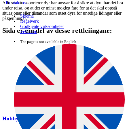
Alle som transporterer dyr har ansvar for å sikre at dyra har det bra
Kontakt oss
under reisa, og at det er minst mogleg fare for at det skal oppstå
situasjonar eller tilstandar som utset dyra for unødige lidingar eller
Skjema
påkjenningar.
Regelverk
Godkjente virksomheter
Sida er ein del av desse rettleiingane:
Veiledere
The page is not available in English.
Hobbytransport av dyr