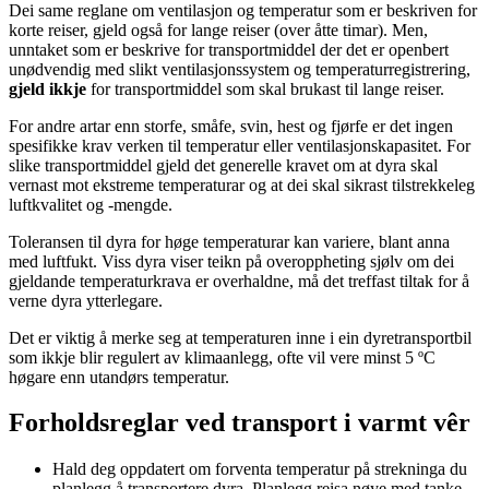
Dei same reglane om ventilasjon og temperatur som er beskriven for
korte reiser, gjeld også for lange reiser (over åtte timar). Men,
unntaket som er beskrive for transportmiddel der det er openbert
unødvendig med slikt ventilasjonssystem og temperaturregistrering,
gjeld ikkje
for transportmiddel som skal brukast til lange reiser.
For andre artar enn storfe, småfe, svin, hest og fjørfe er det ingen
spesifikke krav verken til temperatur eller ventilasjonskapasitet. For
slike transportmiddel gjeld det generelle kravet om at dyra skal
vernast mot ekstreme temperaturar og at dei skal sikrast tilstrekkeleg
luftkvalitet og -mengde.
Toleransen til dyra for høge temperaturar kan variere, blant anna
med luftfukt. Viss dyra viser teikn på overoppheting sjølv om dei
gjeldande temperaturkrava er overhaldne, må det treffast tiltak for å
verne dyra ytterlegare.
Det er viktig å merke seg at temperaturen inne i ein dyretransportbil
som ikkje blir regulert av klimaanlegg, ofte vil vere minst 5 ºC
høgare enn utandørs temperatur.
Forholdsreglar ved transport i varmt vêr
Hald deg oppdatert om forventa temperatur på strekninga du
planlegg å transportere dyra. Planlegg reisa nøye med tanke