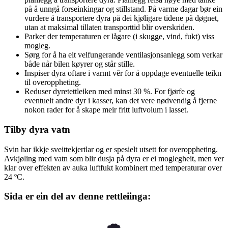
på å unngå forseinkingar og stillstand. På varme dagar bør ein
vurdere å transportere dyra på dei kjøligare tidene på døgnet,
utan at maksimal tillaten transporttid blir overskriden.
Parker der temperaturen er lågare (i skugge, vind, fukt) viss
mogleg.
Sørg for å ha eit velfungerande ventilasjonsanlegg som verkar
både når bilen køyrer og står stille.
Inspiser dyra oftare i varmt vêr for å oppdage eventuelle teikn
til overoppheting.
Reduser dyretettleiken med minst 30 %. For fjørfe og
eventuelt andre dyr i kasser, kan det vere nødvendig å fjerne
nokon rader for å skape meir fritt luftvolum i lasset.
Tilby dyra vatn
Svin har ikkje sveittekjertlar og er spesielt utsett for overoppheting.
Avkjøling med vatn som blir dusja på dyra er ei moglegheit, men ver
klar over effekten av auka luftfukt kombinert med temperaturar over
24 ºC.
Sida er ein del av denne rettleiinga: