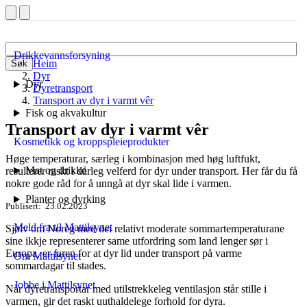
Drikkevannsforsyning
Heim
Søk
Dyr
Dyr
Dyretransport
Transport av dyr i varmt vêr
Fisk og akvakultur
Transport av dyr i varmt vêr
Kosmetikk og kroppspleieprodukter
Høge temperaturar, særleg i kombinasjon med høg luftfukt,
Mat og drikke
resulterer raskt i dårleg velferd for dyr under transport. Her får du få
nokre gode råd for å unngå at dyr skal lide i varmen.
Planter og dyrking
Publisert
23.02.2023
Meld fra til Mattilsynet
Sjølv om Noreg med dei relativt moderate sommartemperaturane
sine ikkje representerer same utfordring som land lenger sør i
Europa, er faren for at dyr lid under transport på varme
Om Mattilsynet
sommardagar til stades.
Jobbe i Mattilsynet
Når dyretransportar med utilstrekkeleg ventilasjon står stille i
varmen, gir det raskt uuthaldelege forhold for dyra.