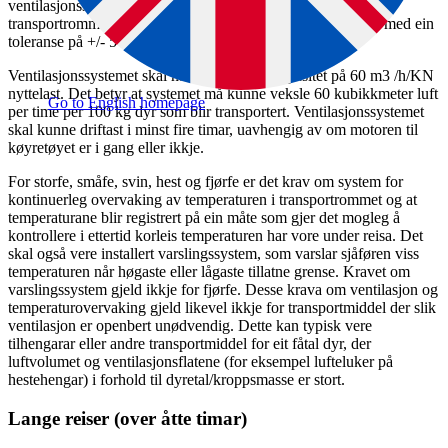
ventilasjonssystem som sikrar at temperaturen inne i
transportrommet kan haldast innanfor intervallet 5 ºC–30 C med ein
toleranse på +/- 5 ºC, avhengig av utetemperaturen.
Ventilasjonssystemet skal ha ein nominell kapasitet på 60 m3 /h/KN
nyttelast. Det betyr at systemet må kunne veksle 60 kubikkmeter luft
Go to English homepage
per time per 100 kg dyr som blir transportert. Ventilasjonssystemet
skal kunne driftast i minst fire timar, uavhengig av om motoren til
køyretøyet er i gang eller ikkje.
For storfe, småfe, svin, hest og fjørfe er det krav om system for
kontinuerleg overvaking av temperaturen i transportrommet og at
temperaturane blir registrert på ein måte som gjer det mogleg å
kontrollere i ettertid korleis temperaturen har vore under reisa. Det
skal også vere installert varslingssystem, som varslar sjåføren viss
temperaturen når høgaste eller lågaste tillatne grense. Kravet om
varslingssystem gjeld ikkje for fjørfe. Desse krava om ventilasjon og
temperaturovervaking gjeld likevel ikkje for transportmiddel der slik
ventilasjon er openbert unødvendig. Dette kan typisk vere
tilhengarar eller andre transportmiddel for eit fåtal dyr, der
luftvolumet og ventilasjonsflatene (for eksempel lufteluker på
hestehengar) i forhold til dyretal/kroppsmasse er stort.
Lange reiser (over åtte timar)