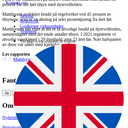
Kontakt oss
prosent ble det ført tilsyn med dyrevelferden.
Mattilsynet avdekket brudd på regelverket ved 45 prosent av
Skjema
tilsynene, som er en økning på seks prosentpoeng fra året før.
Regelverk
Godkjente virksomheter
Mattilsynets tall viser at det er få alvorlige brudd på dyrevelferden,
Veiledere
sammenlignet med det totale antallet tilsyn. I 2021 registrerte vi
alvorlig vanskjøtsel i 29 dyrehold, mot 23 året før. Nær halvparten
The page is not available in English.
av disse var saker med kjæledyr.
Les rapporten
Mattilsynets arbeid med dyrevelferd - årsrapprt 2021
Fant du det du lette etter?
Ja
Nei
Om nettstedet
Nyhetsbrev
Personvern og informasjonskapsler