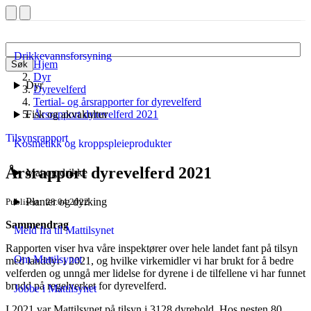
Drikkevannsforsyning
Hjem
Søk
Dyr
Dyr
Dyrevelferd
Tertial- og årsrapporter for dyrevelferd
Fisk og akvakultur
Årsrapport dyrevelferd 2021
Tilsynsrapport
Kosmetikk og kroppspleieprodukter
Årsrapport dyrevelferd 2021
Mat og drikke
Planter og dyrking
Publisert
28.04.2022
Sammendrag
Meld fra til Mattilsynet
Rapporten viser hva våre inspektører over hele landet fant på tilsyn
Om Mattilsynet
med landdyr i 2021, og hvilke virkemidler vi har brukt for å bedre
velferden og unngå mer lidelse for dyrene i de tilfellene vi har funnet
brudd på regelverket for dyrevelferd.
Jobbe i Mattilsynet
I 2021 var Mattilsynet på tilsyn i 3128 dyrehold. Hos nesten 80