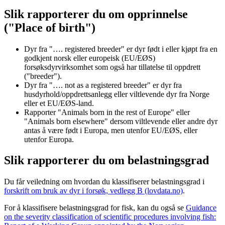
Slik rapporterer du om opprinnelse
("Place of birth")
Dyr fra "…. registered breeder" er dyr født i eller kjøpt fra en
godkjent norsk eller europeisk (EU/EØS)
forsøksdyrvirksomhet som også har tillatelse til oppdrett
("breeder").
Dyr fra "…. not as a registered breeder" er dyr fra
husdyrhold/oppdrettsanlegg eller viltlevende dyr fra Norge
eller et EU/EØS-land.
Rapporter "Animals born in the rest of Europe" eller
"Animals born elsewhere" dersom viltlevende eller andre dyr
antas å være født i Europa, men utenfor EU/EØS, eller
utenfor Europa.
Slik rapporterer du om belastningsgrad
Du får veiledning om hvordan du klassifiserer belastningsgrad i
forskrift om bruk av dyr i forsøk, vedlegg B (lovdata.no)
.
For å klassifisere belastningsgrad for fisk, kan du også se
Guidance
on the severity classification of scientific procedures involving fish: