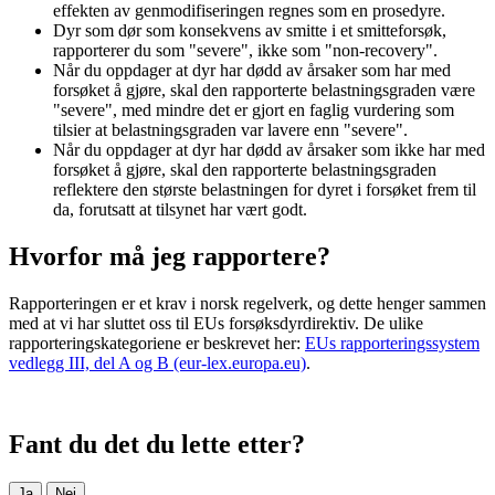
effekten av genmodifiseringen regnes som en prosedyre.
Dyr som dør som konsekvens av smitte i et smitteforsøk,
rapporterer du som "severe", ikke som "non-recovery".
Når du oppdager at dyr har dødd av årsaker som har med
forsøket å gjøre, skal den rapporterte belastningsgraden være
"severe", med mindre det er gjort en faglig vurdering som
tilsier at belastningsgraden var lavere enn "severe".
Når du oppdager at dyr har dødd av årsaker som ikke har med
forsøket å gjøre, skal den rapporterte belastningsgraden
reflektere den største belastningen for dyret i forsøket frem til
da, forutsatt at tilsynet har vært godt.
Hvorfor må jeg rapportere?
Rapporteringen er et krav i norsk regelverk, og dette henger sammen
med at vi har sluttet oss til EUs forsøksdyrdirektiv. De ulike
rapporteringskategoriene er beskrevet her:
EUs rapporteringssystem
vedlegg III, del A og B (eur-lex.europa.eu)
.
Fant du det du lette etter?
Ja
Nei