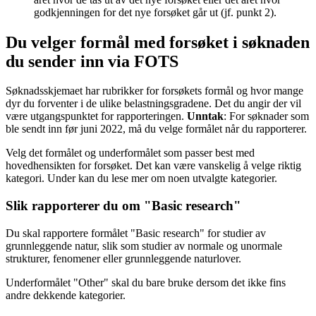
godkjenningen for det nye forsøket går ut (jf. punkt 2).
Du velger formål med forsøket i søknaden
du sender inn via FOTS
Søknadsskjemaet har rubrikker for forsøkets formål og hvor mange
dyr du forventer i de ulike belastningsgradene. Det du angir der vil
være utgangspunktet for rapporteringen.
Unntak
: For søknader som
ble sendt inn før juni 2022, må du velge formålet når du rapporterer.
Velg det formålet og underformålet som passer best med
hovedhensikten for forsøket. Det kan være vanskelig å velge riktig
kategori. Under kan du lese mer om noen utvalgte kategorier.
Slik rapporterer du om "Basic research"
Du skal rapportere formålet "Basic research" for studier av
grunnleggende natur, slik som studier av normale og unormale
strukturer, fenomener eller grunnleggende naturlover.
Underformålet "Other" skal du bare bruke dersom det ikke fins
andre dekkende kategorier.