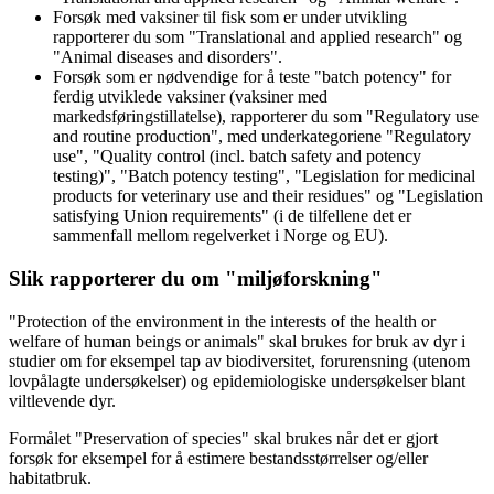
Forsøk med vaksiner til fisk som er under utvikling
rapporterer du som "Translational and applied research" og
"Animal diseases and disorders".
Forsøk som er nødvendige for å teste "batch potency" for
ferdig utviklede vaksiner (vaksiner med
markedsføringstillatelse), rapporterer du som "Regulatory use
and routine production", med underkategoriene "Regulatory
use", "Quality control (incl. batch safety and potency
testing)", "Batch potency testing", "Legislation for medicinal
products for veterinary use and their residues" og "Legislation
satisfying Union requirements" (i de tilfellene det er
sammenfall mellom regelverket i Norge og EU).
Slik rapporterer du om "miljøforskning"
"Protection of the environment in the interests of the health or
welfare of human beings or animals" skal brukes for bruk av dyr i
studier om for eksempel tap av biodiversitet, forurensning (utenom
lovpålagte undersøkelser) og epidemiologiske undersøkelser blant
viltlevende dyr.
Formålet "Preservation of species" skal brukes når det er gjort
forsøk for eksempel for å estimere bestandsstørrelser og/eller
habitatbruk.