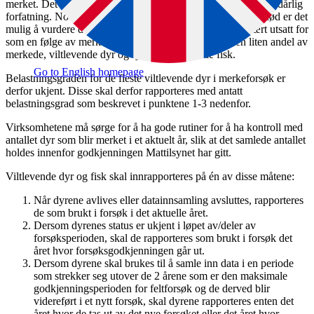
merket. Det hender også at merkede dyr blir funnet i live og i dårlig
forfatning. Noen blir også funnet døde. Ved gjenfangst og død er det
mulig å vurdere den reelle belastningsgraden dyret har vært utsatt for
som en følge av merkingen. Dette gjelder imidlertid en liten andel av
merkede, viltlevende dyr og sjelden viltlevende fisk.
Go to English homepage
Belastningsgraden for de fleste viltlevende dyr i merkeforsøk er
derfor ukjent. Disse skal derfor rapporteres med antatt
belastningsgrad som beskrevet i punktene 1-3 nedenfor.
Virksomhetene må sørge for å ha gode rutiner for å ha kontroll med
antallet dyr som blir merket i et aktuelt år, slik at det samlede antallet
holdes innenfor godkjenningen Mattilsynet har gitt.
Viltlevende dyr og fisk skal innrapporteres på én av disse måtene:
Når dyrene avlives eller datainnsamling avsluttes, rapporteres
de som brukt i forsøk i det aktuelle året.
Dersom dyrenes status er ukjent i løpet av/deler av
forsøksperioden, skal de rapporteres som brukt i forsøk det
året hvor forsøksgodkjenningen går ut.
Dersom dyrene skal brukes til å samle inn data i en periode
som strekker seg utover de 2 årene som er den maksimale
godkjenningsperioden for feltforsøk og de derved blir
videreført i et nytt forsøk, skal dyrene rapporteres enten det
året hvor de tas ut av det nye forsøket eller det året hvor