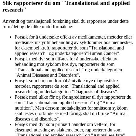
Slik rapporterer du om "Translational and applied
research"
Anvendt og translasjonell forskning skal du rapportere under dette
formålet og de ulike underformålene:
Forsøk for å undersøke effekt av medikamenter, metoder eller
medisinsk utstyr til behandling av sykdommer hos mennesker,
for eksempel kreft, rapporterer du som "Translational and
applied research" og underkategorien"Human Cancer".
Forsøk med dyr som utføres for å undersøke effekt av
behandling mot sykdom hos dyr, rapporterer du som
"Translational and applied research" og underkategorien
"Animal Diseases and Disorders".
Forsøk som har som formål å utvikle nye diagnostiske
metoder, rapporterer du som "Translational and applied
research" og underkategorien "Diagnosis of diseases".
Forsøk med ulike fôr og fôringredienser til dyr rapporterer du
som "Translational and applied research" og "Animal
nutrition". Men dersom mottakelighet for smittsom sykdom
skal testes i forbindelse med fôring, skal du bruke "Animal
diseases and disorders".
Forsøk med dyr som primært handler om velferd, for
eksempel uttesting av slaktemetoder, rapporterer du som
"Translational and applied research" og "Animal welfare".