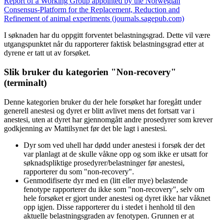
Report of a Working Group appointed by the Norwegian
Consensus-Platform for the Replacement, Reduction and
Refinement of animal experiments (journals.sagepub.com)
I søknaden har du oppgitt forventet belastningsgrad. Dette vil være
utgangspunktet når du rapporterer faktisk belastningsgrad etter at
dyrene er tatt ut av forsøket.
Slik bruker du kategorien "Non-recovery"
(terminalt)
Denne kategorien bruker du der hele forsøket har foregått under
generell anestesi og dyret er blitt avlivet mens det fortsatt var i
anestesi, uten at dyret har gjennomgått andre prosedyrer som krever
godkjenning av Mattilsynet før det ble lagt i anestesi.
Dyr som ved uhell har dødd under anestesi i forsøk der det
var planlagt at de skulle våkne opp og som ikke er utsatt for
søknadspliktige prosedyrer/belastninger før anestesi,
rapporterer du som "non-recovery".
Genmodifiserte dyr med en (litt eller mye) belastende
fenotype rapporterer du ikke som "non-recovery", selv om
hele forsøket er gjort under anestesi og dyret ikke har våknet
opp igjen. Disse rapporterer du i stedet i henhold til den
aktuelle belastningsgraden av fenotypen. Grunnen er at