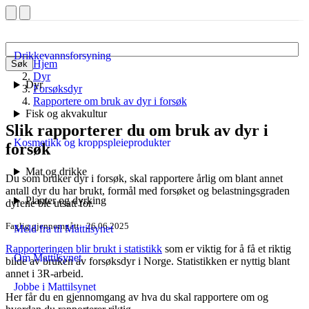
Drikkevannsforsyning
Hjem
Søk
Dyr
Dyr
Forsøksdyr
Rapportere om bruk av dyr i forsøk
Fisk og akvakultur
Slik rapporterer du om bruk av dyr i
Kosmetikk og kroppspleieprodukter
forsøk
Mat og drikke
Du som bruker dyr i forsøk, skal rapportere årlig om blant annet
antall dyr du har brukt, formål med forsøket og belastningsgraden
Planter og dyrking
dyrene ble utsatt for.
Faglig gjennomgått
26.06.2025
Meld fra til Mattilsynet
Rapporteringen blir brukt i statistikk
som er viktig for å få et riktig
Om Mattilsynet
bilde av bruken av forsøksdyr i Norge. Statistikken er nyttig blant
annet i 3R-arbeid.
Jobbe i Mattilsynet
Her får du en gjennomgang av hva du skal rapportere om og