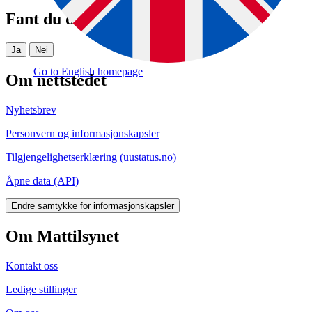
Fant du det du lette etter?
Ja
Nei
Go to English homepage
Om nettstedet
Nyhetsbrev
Personvern og informasjonskapsler
Tilgjengelighetserklæring (uustatus.no)
Åpne data (API)
Endre samtykke for informasjonskapsler
Om Mattilsynet
Kontakt oss
Ledige stillinger