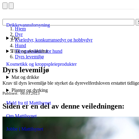
Drikkevannsforsyning
Hjem
Dyr
Dyr
Kjæledyr, konkurransedyr og hobbydyr
Hund
Fisk og akvakultur
Tilsynsveileder for hund
Dyrs levemiljø
Kosmetikk og kroppspleieprodukter
Dyrs levemiljø
Mat og drikke
Krav til dyrs levemiljø ble styrket da dyrevelferdsloven erstattet tidlig
Planter og dyrking
Publisert
08.03.2023
Meld fra til Mattilsynet
Siden er en del av denne veiledningen:
Om Mattilsynet
Jobbe i Mattilsynet