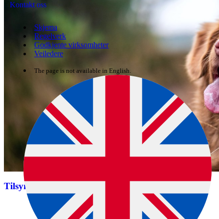
Kontakt oss
Skjema
Regelverk
Godkjente virksomheter
Veiledere
The page is not available in English.
Tilsynsveileder for hund