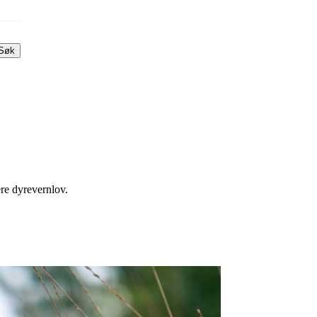
Søk
ere dyrevernlov.