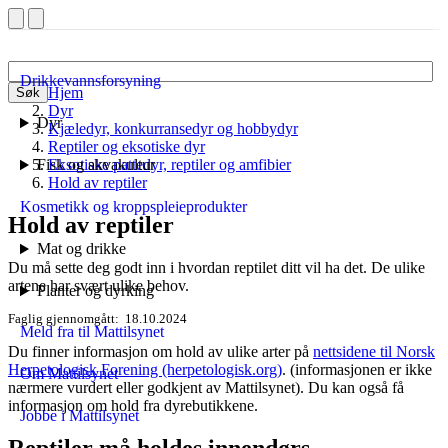
Drikkevannsforsyning
Hjem
Søk
Dyr
Dyr
Kjæledyr, konkurransedyr og hobbydyr
Reptiler og eksotiske dyr
Fisk og akvakultur
Eksotiske pattedyr, reptiler og amfibier
Hold av reptiler
Kosmetikk og kroppspleieprodukter
Hold av reptiler
Mat og drikke
Du må sette deg godt inn i hvordan reptilet ditt vil ha det. De ulike
artene har svært ulike behov.
Planter og dyrking
Faglig gjennomgått
18.10.2024
Meld fra til Mattilsynet
Du finner informasjon om hold av ulike arter på
nettsidene til Norsk
Herpetologisk Forening (herpetologisk.org)
. (informasjonen er ikke
Om Mattilsynet
nærmere vurdert eller godkjent av Mattilsynet). Du kan også få
informasjon om hold fra dyrebutikkene.
Jobbe i Mattilsynet
Reptiler må holdes innendørs