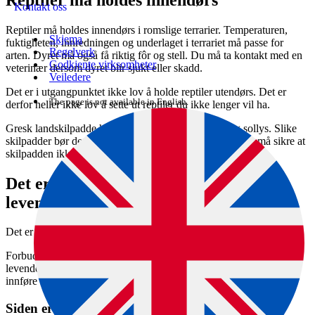
Kontakt oss
Reptiler må holdes innendørs i romslige terrarier. Temperaturen,
Skjema
fuktigheten, innredningen og underlaget i terrariet må passe for
Regelverk
arten. Dyret må også få riktig fôr og stell. Du må ta kontakt med en
Godkjente virksomheter
veterinær dersom dyret blir sjukt eller skadd.
Veiledere
Det er i utgangpunktet ikke lov å holde reptiler utendørs. Det er
The page is not available in English.
derfor heller ikke lov å sette ut reptiler du ikke lenger vil ha.
Gresk landskilpadde har imidlertid behov for naturlig sollys. Slike
skilpadder bør derfor få være ute om sommeren, men du må sikre at
skilpadden ikke kan rømme.
Det er forbudt å fôre reptiler med
levende dyr
Det er ikke lov å mate reptiler med levende mus eller andre dyr.
Forbudet gjelder ikke insekter. Flere av reptilene bør mates med
levende insekter. Du må ha tillatelse fra Miljødirektoratet for å
innføre levende insekter fra utlandet.
Siden er en del av denne veiledningen: