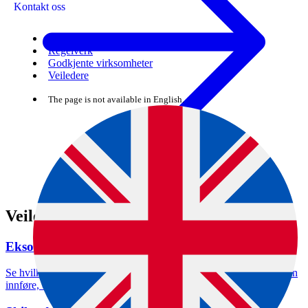
Kontakt oss
Skjema
Regelverk
Godkjente virksomheter
Veiledere
The page is not available in English.
Veiledning
Eksotiske pattedyr, reptiler og amfibier
Se hvilke eksotiske reptiler som er tillatt i Norge og hvordan du kan
innføre, omsette og ta godt vare på disse.