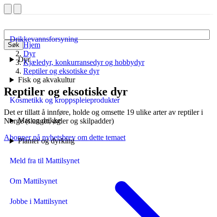
Drikkevannsforsyning
Hjem
Søk
Dyr
Dyr
Kjæledyr, konkurransedyr og hobbydyr
Reptiler og eksotiske dyr
Fisk og akvakultur
Reptiler og eksotiske dyr
Kosmetikk og kroppspleieprodukter
Det er tillatt å innføre, holde og omsette 19 ulike arter av reptiler i
Mat og drikke
Norge (slanger, øgler og skilpadder)
Abonner på nyhetsbrev om dette temaet
Planter og dyrking
Meld fra til Mattilsynet
Om Mattilsynet
Jobbe i Mattilsynet