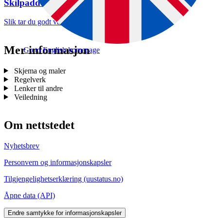
Skilpadde
Slik tar du godt vare på skilpadder som kjæledyr
Mer informasjon
Go to English homepage
Skjema og maler
Regelverk
Lenker til andre
Veiledning
Om nettstedet
Nyhetsbrev
Personvern og informasjonskapsler
Tilgjengelighetserklæring (uustatus.no)
Åpne data (API)
Endre samtykke for informasjonskapsler