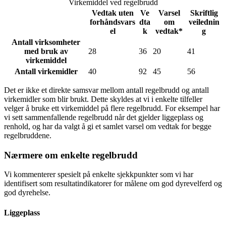
Virkemiddel ved regelbrudd
Vedtak uten
Ve
Varsel
Skriftlig
forhåndsvars
dta
om
veilednin
el
k
vedtak*
g
Antall virksomheter
med bruk av
28
36
20
41
virkemiddel
Antall virkemidler
40
92
45
56
Det er ikke et direkte samsvar mellom antall regelbrudd og antall
virkemidler som blir brukt. Dette skyldes at vi i enkelte tilfeller
velger å bruke ett virkemiddel på flere regelbrudd. For eksempel har
vi sett sammenfallende regelbrudd når det gjelder liggeplass og
renhold, og har da valgt å gi et samlet varsel om vedtak for begge
regelbruddene.
Nærmere om enkelte regelbrudd
Vi kommenterer spesielt på enkelte sjekkpunkter som vi har
identifisert som resultatindikatorer for målene om god dyrevelferd og
god dyrehelse.
Liggeplass