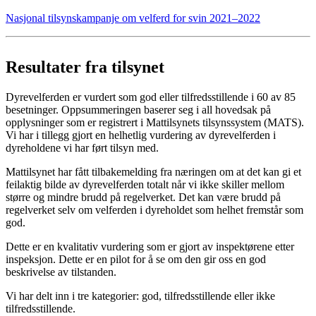
Nasjonal tilsynskampanje om velferd for svin 2021–2022
Resultater fra tilsynet
Dyrevelferden er vurdert som god eller tilfredsstillende i 60 av 85
besetninger. Oppsummeringen baserer seg i all hovedsak på
opplysninger som er registrert i Mattilsynets tilsynssystem (MATS).
Vi har i tillegg gjort en helhetlig vurdering av dyrevelferden i
dyreholdene vi har ført tilsyn med.
Mattilsynet har fått tilbakemelding fra næringen om at det kan gi et
feilaktig bilde av dyrevelferden totalt når vi ikke skiller mellom
større og mindre brudd på regelverket. Det kan være brudd på
regelverket selv om velferden i dyreholdet som helhet fremstår som
god.
Dette er en kvalitativ vurdering som er gjort av inspektørene etter
inspeksjon. Dette er en pilot for å se om den gir oss en god
beskrivelse av tilstanden.
Vi har delt inn i tre kategorier: god, tilfredsstillende eller ikke
tilfredsstillende.