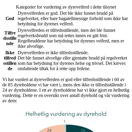
Kategorier for vurdering av dyrevelferd i dette tilsynet
Dyrevelferden er god. Det ble ikke funnet brudd på
God
regelverket, eller bare bagatellmessige forhold som ikke har
betydning for dyrenes velferd.
Dyrevelferden er tilfredsstillende, men det ble funnet
Tilfre
regelverksbrudd som må rettes innen en gitt frist.
dsstille
Regelbruddene har betydning for dyrenes velferd, men er
nde
ikke alvorlige.
Ikke
Dyrevelferden er ikke tilfredsstillende.
tilfred
Det ble funnet alvorlige eller gjentatte brudd på regelverket
sstillen
som har betydning for dyrenes helse og trivsel. Det kreves
de
omfattende tiltak for å rette opp feilene.
Vi har vurdert at dyrevelferden er god eller tilfredsstillende i 60 av
de 85 dyreholdene vi har vært i, mens den ikke er tilfredsstillende i
24 av dyreholdene. I ett av dyreholdene har vi ikke gjort en helhetlig
vurdering. Dette er en oversikt over antall dyrehold og vår vurdering
av dem: