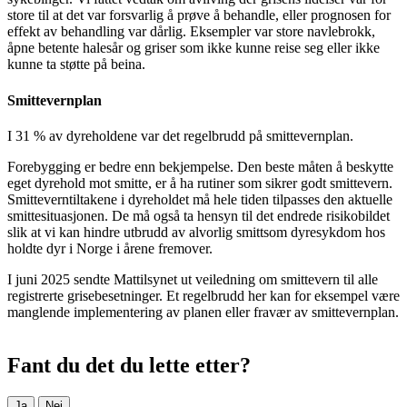
store til at det var forsvarlig å prøve å behandle, eller prognosen for
effekt av behandling var dårlig. Eksempler var store navlebrokk,
åpne betente halesår og griser som ikke kunne reise seg eller ikke
kunne ta støtte på beina.
Smittevernplan
I 31 % av dyreholdene var det regelbrudd på smittevernplan.
Forebygging er bedre enn bekjempelse. Den beste måten å beskytte
eget dyrehold mot smitte, er å ha rutiner som sikrer godt smittevern.
Smitteverntiltakene i dyreholdet må hele tiden tilpasses den aktuelle
smittesituasjonen. De må også ta hensyn til det endrede risikobildet
slik at vi kan hindre utbrudd av alvorlig smittsom dyresykdom hos
holdte dyr i Norge i årene fremover.
I juni 2025 sendte Mattilsynet ut veiledning om smittevern til alle
registrerte grisebesetninger. Et regelbrudd her kan for eksempel være
manglende implementering av planen eller fravær av smittevernplan.
Fant du det du lette etter?
Ja
Nei