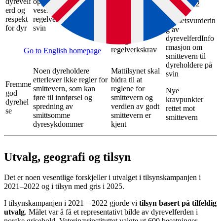
dyrevelf
oppfyllelse av
2021-2022
Vi skal bedre
erd og
vesentlige krav i
velferd for svin
respekt
regelverket for hold av
Helhetsvurderin
gjennom å øke
for dyr
svin
g av
effekten av
dyrevelferdInfo
viktige
rmasjon om
regelverkskrav
Go to English homepage
smittevern til
dyreholdere på
Noen dyreholdere
Mattilsynet skal
svin
etterlever ikke regler for
bidra til at
Fremme
smittevern, som kan
reglene for
Nye
god
føre til innførsel og
smittevern og
kravpunkter
dyrehel
spredning av
verdien av godt
rettet mot
se
smittsomme
smittevern er
smittevern
dyresykdommer
kjent
Utvalg, geografi og tilsyn
Det er noen vesentlige forskjeller i utvalget i tilsynskampanjen i
2021–2022 og i tilsyn med gris i 2025.
I tilsynskampanjen i 2021 – 2022 gjorde vi
tilsyn basert på tilfeldig
utvalg
. Målet var å få et representativt bilde av dyrevelferden i
norske grisehold. Veterinærinstituttet valgte ut 600 besetninger