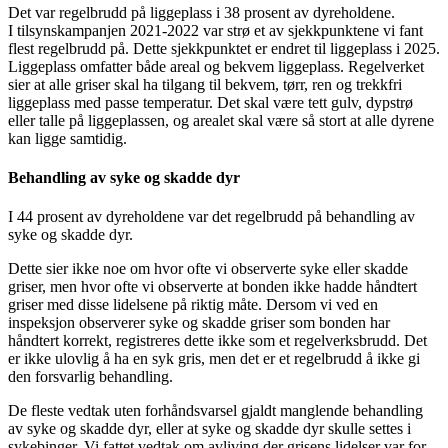
Det var regelbrudd på liggeplass i 38 prosent av dyreholdene.
I tilsynskampanjen 2021-2022 var strø et av sjekkpunktene vi fant
flest regelbrudd på. Dette sjekkpunktet er endret til liggeplass i 2025.
Liggeplass omfatter både areal og bekvem liggeplass. Regelverket
sier at alle griser skal ha tilgang til bekvem, tørr, ren og trekkfri
liggeplass med passe temperatur. Det skal være tett gulv, dypstrø
eller talle på liggeplassen, og arealet skal være så stort at alle dyrene
kan ligge samtidig.
Behandling av syke og skadde dyr
I 44 prosent av dyreholdene var det regelbrudd på behandling av
syke og skadde dyr.
Dette sier ikke noe om hvor ofte vi observerte syke eller skadde
griser, men hvor ofte vi observerte at bonden ikke hadde håndtert
griser med disse lidelsene på riktig måte. Dersom vi ved en
inspeksjon observerer syke og skadde griser som bonden har
håndtert korrekt, registreres dette ikke som et regelverksbrudd. Det
er ikke ulovlig å ha en syk gris, men det er et regelbrudd å ikke gi
den forsvarlig behandling.
De fleste vedtak uten forhåndsvarsel gjaldt manglende behandling
av syke og skadde dyr, eller at syke og skadde dyr skulle settes i
sykebinger. Vi fattet vedtak om avliving der grisens lidelser var for