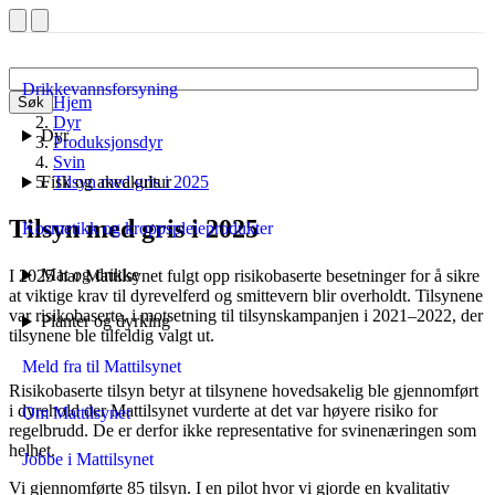
Drikkevannsforsyning
Hjem
Søk
Dyr
Dyr
Produksjonsdyr
Svin
Fisk og akvakultur
Tilsyn med gris i 2025
Tilsyn med gris i 2025
Kosmetikk og kroppspleieprodukter
Mat og drikke
I 2025 har Mattilsynet fulgt opp risikobaserte besetninger for å sikre
at viktige krav til dyrevelferd og smittevern blir overholdt. Tilsynene
var risikobaserte, i motsetning til tilsynskampanjen i 2021–2022, der
Planter og dyrking
tilsynene ble tilfeldig valgt ut.
Meld fra til Mattilsynet
Risikobaserte tilsyn betyr at tilsynene hovedsakelig ble gjennomført
i dyrehold der Mattilsynet vurderte at det var høyere risiko for
Om Mattilsynet
regelbrudd. De er derfor ikke representative for svinenæringen som
helhet.
Jobbe i Mattilsynet
Vi gjennomførte 85 tilsyn. I en pilot hvor vi gjorde en kvalitativ