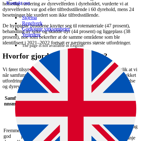
Kontakt oss
helhetlig vurdering av dyrevelferden i dyreholdet, vurderte vi at
dyrevelferden var god eller tilfredsstillende i 60 dyrehold, mens 24
besetninger ble vurdert som ikke tilfredsstillende.
Skjema
Regelverk
De hyppigste bruddene knytter seg til rotemateriale (47 prosent),
Godkjente virksomheter
behandling av syke og skadde dyr (44 prosent) og liggeplass (38
Veiledere
prosent), noe som bekrefter at de samme områdene som ble
identifisert i 2021–2022 fortsatt er næringens største utfordringer.
The page is not available in English.
Hvorfor gjorde vi dette tilsynet?
Vi fører tilsyn for å bidra til bedre etterlevelse av regelverk, slik at vi
når samfunnsmålene våre. Tilsynskampanjen i 2021-2022 avdekket
utfordringer i svinenæringen med å følge viktige krav for dyrehelse
og dyrevelferd. Derfor er det viktig å følge opp dette.
Samfu
Utfordringer
Ambisjoner
Grunnlag
nnsmål
85 tilsyn
Mattilsynet har
fulgt opp
Tilsynsgrunnlag
resultatene etter
Fremme
Griser har dårlig velferd
som i
svinekampanjen
god
på grunn av manglende
svinekampanje