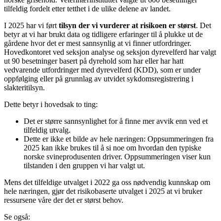
tilfeldig fordelt etter tetthet i de ulike delene av landet.
I 2025 har vi ført
tilsyn der vi vurderer at risikoen er størst
. Det
betyr at vi har brukt data og tidligere erfaringer til å plukke ut de
gårdene hvor det er mest sannsynlig at vi finner utfordringer.
Hovedkontoret ved seksjon analyse og seksjon dyrevelferd har valgt
ut 90 besetninger basert på dyrehold som har eller har hatt
vedvarende utfordringer med dyrevelferd (KDD), som er under
oppfølging eller på grunnlag av utvidet sykdomsregistrering i
slakteritilsyn.
Dette betyr i hovedsak to ting:
Det er større sannsynlighet for å finne mer avvik enn ved et
tilfeldig utvalg.
Dette er ikke et bilde av hele næringen: Oppsummeringen fra
2025 kan ikke brukes til å si noe om hvordan den typiske
norske svineprodusenten driver. Oppsummeringen viser kun
tilstanden i den gruppen vi har valgt ut.
Mens det tilfeldige utvalget i 2022 ga oss nødvendig kunnskap om
hele næringen, gjør det risikobaserte utvalget i 2025 at vi bruker
ressursene våre der det er størst behov.
Se også: