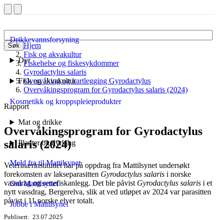
Drikkevannsforsyning
Hjem
Søk
Fisk og akvakultur
Dyr
Fiskehelse og fiskesykdommer
Gyrodactylus salaris
Fisk og akvakultur
Overvåking og kartlegging Gyrodactylus
Overvåkingsprogram for Gyrodactylus salaris (2024)
Kosmetikk og kroppspleieprodukter
Rapport
Mat og drikke
Overvåkingsprogram for Gyrodactylus
salaris (2024)
Planter og dyrking
Meld fra til Mattilsynet
Veterinærinstituttet har på oppdrag fra Mattilsynet undersøkt
forekomsten av lakseparasitten
Gyrodactylus salaris
i norske
vassdrag og settefiskanlegg. Det ble påvist
Gyrodactylus salaris
i et
Om Mattilsynet
nytt vassdrag, Bergerelva, slik at ved utløpet av 2024 var parasitten
påvist i 11 norske elver totalt.
Jobbe i Mattilsynet
Publisert
23.07.2025