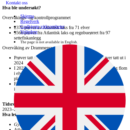
Kontakt oss
Hva ble undersøkt?
Skjema
Overvåkings- og kontrollprogrammet
Regelverk
Godkjente virksomheter
2370 prøver av Atlantisk laks fra 71 elver
Veiledere
3566 prøver fra Atlantisk laks og regnbueørret fra 97
settefiskanlegg
The page is not available in English.
Overvåking av Drammensvassdraget
Prøver tatt ut i 2023 er rapportert sammen med prøver tatt ut i
2024
I 2023 ble det ikke utført elektrofiske på grunn av kraftig flom
i elva, men miljø-DNA overvåking ble gjennomført som
planlagt
For 2023 og 2024 ble henholdsvis Tyrifjorden og Krøderen
inkludert i overvåkingen av G. salaris da disse er store
innsjøer som renner inn i Drammenselva
Tidsrom
2023–2024
Hva lette vi etter?
Gyrodactylus salaris
Atlantisk laks oppstrøms Hellefossen