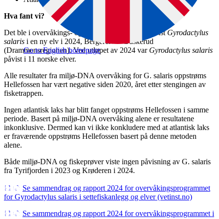
Hva fant vi?
Det ble i overvåkings- og kontrollprogrammet påvist
Gyrodactylus
salaris
i en ny elv i 2024, Bergerelva i Buskerud
(Drammensregionen). Ved utløpet av 2024 var
Gyrodactylus salaris
Go to English homepage
påvist i 11 norske elver.
Alle resultater fra miljø-DNA overvåking for G. salaris oppstrøms
Hellefossen har vært negative siden 2020, året etter stengingen av
fisketrappen.
Ingen atlantisk laks har blitt fanget oppstrøms Hellefossen i samme
periode. Basert på miljø-DNA overvåking alene er resultatene
inkonklusive. Dermed kan vi ikke konkludere med at atlantisk laks
er fraværende oppstrøms Hellefossen basert på denne metoden
alene.
Både miljø-DNA og fiskeprøver viste ingen påvisning av G. salaris
fra Tyrifjorden i 2023 og Krøderen i 2024.
Se sammendrag og rapport 2024 for overvåkingsprogrammet
for Gyrodactylus salaris i settefiskanlegg og elver (vetinst.no)
Se sammendrag og rapport 2024 for overvåkingsprogrammet i