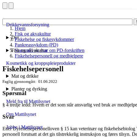
Drikkevannsforsyning
Hjem
Fisk og akvakultur
Dyr
Fiskehelse og fiskesykdommer
Pankreassykdom (PD)
Fisk og akvakultur
Spørsmål og svar om PD-forskriften
Fiskehelsepersonell og medhjelpere
Kosmetikk og kroppspleieprodukter
Fiskehelsepersonell
Mat og drikke
Faglig gjennomgått
01.06.2022
Planter og dyrking
Spørsmål
Meld fra til Mattilsynet
§ 4 tredje ledd: Hvem er det som står ansvarlig ved bruk av medhjelpe
Om Mattilsynet
Svar
Jobbe i Mattilsynet
Etter Dyrehelsepersonelloven § 15 kan veterinær og fiskehelsebiolog "(
personell forutsatt at det gis tilstrekkelig instruksjon og føres tilsyn.