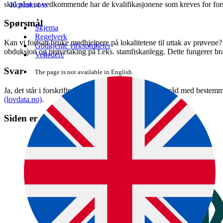
skal påse at vedkommende har de kvalifikasjonene som kreves for for
Kontakt oss
Spørsmål
Skjema
Regelverk
Kan vi fortsatt bruke medhjelpere på lokalitetene til uttak av prøvene?
Godkjente virksomheter
obduksjon og prøvetaking på f.eks. stamfiskanlegg. Dette fungerer bra s
Veiledere
Svar
The page is not available in English.
Ja, det står i forskriften at medhjelper kan benyttes i tråd med bestem
(lovdata.no)
.
Siden er en del av denne veiledningen: