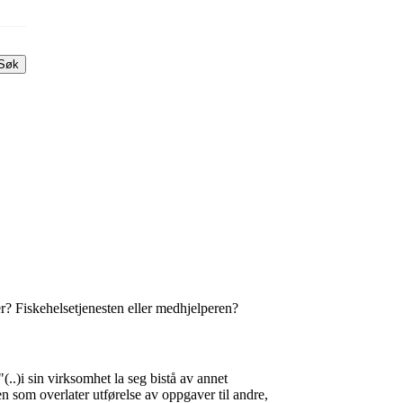
Søk
r? Fiskehelsetjenesten eller medhjelperen?
..)i sin virksomhet la seg bistå av annet
 Den som overlater utførelse av oppgaver til andre,