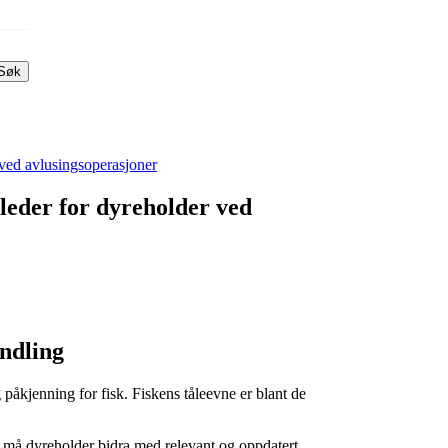
Søk
 ved avlusingsoperasjoner
ileder for dyreholder ved
ndling
åkjenning for fisk. Fiskens tåleevne er blant de
, må dyreholder bidra med relevant og oppdatert