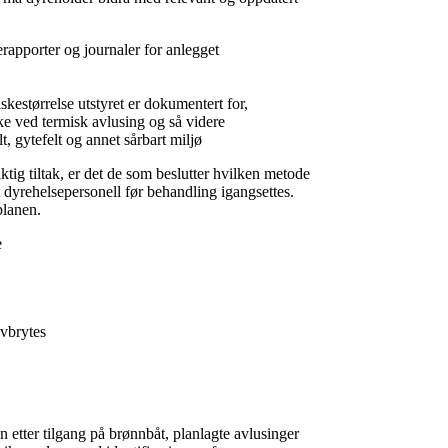
erapporter og journaler for anlegget
kestørrelse utstyret er dokumentert for,
e ved termisk avlusing og så videre
 gytefelt og annet sårbart miljø
ktig tiltak, er det de som beslutter hvilken metode
t dyrehelsepersonell før behandling igangsettes.
planen.
e
avbrytes
etter tilgang på brønnbåt, planlagte avlusinger