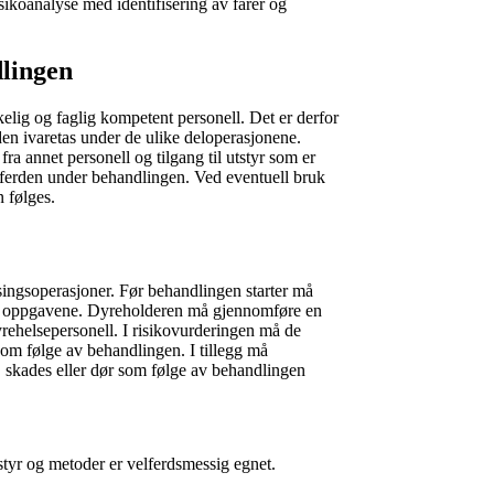
risikoanalyse med identifisering av farer og
lingen
ekkelig og faglig kompetent personell. Det er derfor
den ivaretas under de ulike deloperasjonene.
ra annet personell og tilgang til utstyr som er
lferden under behandlingen. Ved eventuell bruk
 følges.
ingsoperasjoner. Før behandlingen starter må
te oppgavene. Dyreholderen må gjennomføre en
rehelsepersonell. I risikovurderingen må de
r som følge av behandlingen. I tillegg må
r, skades eller dør som følge av behandlingen
styr og metoder er velferdsmessig egnet.