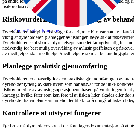
på andre lokaliteter i selskapet, tilgang på nøkkelpersonell, årstid og 
risikoreduserende tiltak.
Risikovurdering og overvåkning av behand
Go to English homepage
Dyreholderen har plikt til å sørge for at dyrene blir ivaretatt av tilstr
viktig at dyreholderen planlegger avlusningen nøye slik at fiskevelfer
Dyreholderen skal sikre at dyrehelsepersonellet får nødvendig bistand f
nødvendig for best mulig overvåking av avlusingseffekten og fiskeve
av medhjelper skal medhjelper/medhjelpere sikre at behandlingsplanen
Planlegge praktisk gjennomføring
Dyreholderen er ansvarlig for den praktiske gjennomføringen av avlus
dyreholder tydelig avklare hvem som har ansvar for de ulike konkre
risikovurdering av avlusingsoperasjonene basert på vurderingen fra dy
kartlegge hvilke farer som kan føre til at fisken lider, skades eller dø
dyreholder ha en plan som inneholder tiltak for å unngå at fisken lide
Kontrollere at utstyret fungerer
Før bruk må dyreholder sikre at det foreligger dokumentasjon på at ut