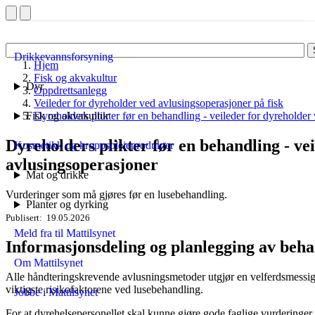
Drikkevannsforsyning
Hjem
Fisk og akvakultur
Dyr
Oppdrettsanlegg
Veileder for dyreholder ved avlusingsoperasjoner på fisk
Fisk og akvakultur
Dyreholders plikter før en behandling - veileder for dyreholder
Dyreholders plikter før en behandling - ve
Kosmetikk og kroppspleieprodukter
avlusingsoperasjoner
Mat og drikke
Vurderinger som må gjøres før en lusebehandling.
Planter og dyrking
Publisert
19.05.2026
Meld fra til Mattilsynet
Informasjonsdeling og planlegging av beha
Om Mattilsynet
Alle håndteringskrevende avlusningsmetoder utgjør en velferdsmessig p
viktigste risikofaktorene ved lusebehandling.
Jobbe i Mattilsynet
For at dyrehelsepersonellet skal kunne gjøre gode faglige vurderinger