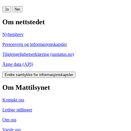
Ja
Nei
Om nettstedet
Nyhetsbrev
Personvern og informasjonskapsler
Tilgjengelighetserklæring (uustatus.no)
Åpne data (API)
Endre samtykke for informasjonskapsler
Om Mattilsynet
Kontakt oss
Ledige stillinger
Om oss
Varsle oss