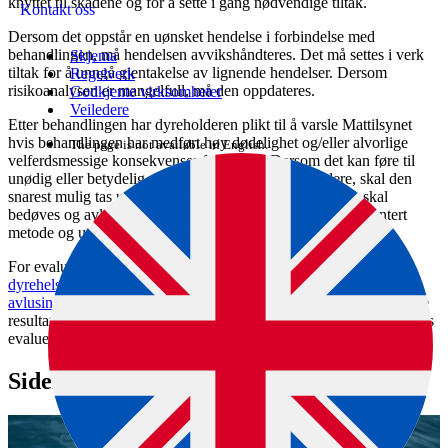
knyttet til skadene og for å sette i gang nødvendige tiltak.
Kontakt oss
Dersom det oppstår en uønsket hendelse i forbindelse med
behandlingen, må hendelsen avvikshåndteres. Det må settes i verk
Skjema
tiltak for å unngå gjentakelse av lignende hendelser. Dersom
Regelverk
risikoanalysen er mangelfull, må den oppdateres.
Godkjente virksomheter
Veiledere
Etter behandlingen har dyreholderen plikt til å varsle Mattilsynet
hvis behandlingen har medført høy dødelighet og/eller alvorlige
The page is not available in English.
velferdsmessige konsekvenser for fisken. Dersom det kan føre til
unødig eller betydelig påkjenning for fisk å leve videre, skal den
snarest mulig tas ut av produksjonsenheten. Påkjent fisk skal
bedøves og avlives på forsvarlig måte ved bruk av dokumentert
metode og utstyr.
For evaluering av gjennomført avlusing viser vi til
Veileder om
dyrehelsepersonell og bruk av ikke-medikamentelle
avlusingsmetoder (IMM)
, se 6.3: "Etter behandling må du evaluere
resultater og konsekvenser for fiskens velferd"
.
I veilederen omtales
evalueringskriterier som dødelighet, skader og avlusingseffekt.
Siden er en del av denne veiledningen: