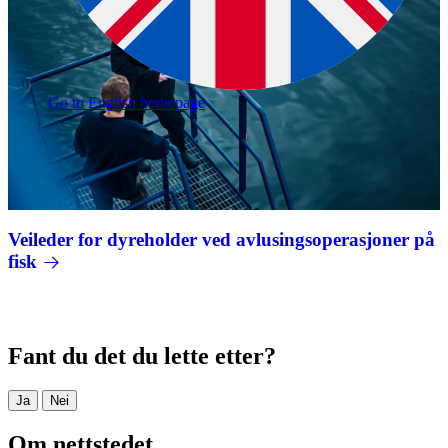
Go to English homepage
Veileder for dyreholder ved avlusingsoperasjoner på
fisk
Fant du det du lette etter?
Ja
Nei
Om nettstedet