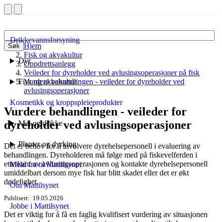
Drikkevannsforsyning
Hjem
Søk
Fisk og akvakultur
Dyr
Oppdrettsanlegg
Veileder for dyreholder ved avlusingsoperasjoner på fisk
Fisk og akvakultur
Vurdere behandlingen - veileder for dyreholder ved
avlusingsoperasjoner
Kosmetikk og kroppspleieprodukter
Vurdere behandlingen - veileder for
dyreholder ved avlusingsoperasjoner
Mat og drikke
Planter og dyrking
Det er behov for å involvere dyrehelsepersonell i evaluering av
behandlingen. Dyreholderen må følge med på fiskevelferden i
etterkant av avlusingsoperasjonen og kontakte dyrehelsepersonell
Meld fra til Mattilsynet
umiddelbart dersom mye fisk har blitt skadet eller det er økt
dødelighet.
Om Mattilsynet
Publisert
19.05.2026
Jobbe i Mattilsynet
Det er viktig for å få en faglig kvalifisert vurdering av situasjonen