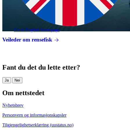
Go to English homepage
Veileder om rensefisk
Fant du det du lette etter?
Ja
Nei
Om nettstedet
Nyhetsbrev
Personvern og informasjonskapsler
Tilgjengelighetserklæring (uustatus.no)