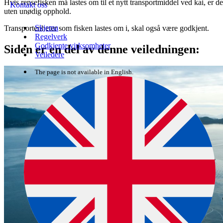
Hvis rensefisken må lastes om til et nytt transportmiddel ved kai, er det 
Kontakt oss
uten unødig opphold.
Skjema
Transportenheter som fisken lastes om i, skal også være godkjent.
Regelverk
Godkjente virksomheter
Siden er en del av denne veiledningen:
Veiledere
The page is not available in English.