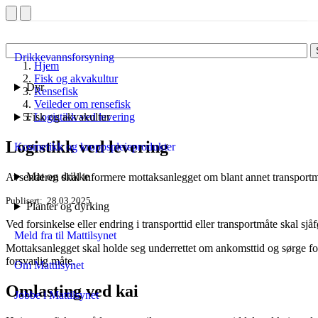
Drikkevannsforsyning
Hjem
Fisk og akvakultur
Dyr
Rensefisk
Veileder om rensefisk
Fisk og akvakultur
Logistikk ved levering
Logistikk ved levering
Kosmetikk og kroppspleieprodukter
Mat og drikke
Avsenderen skal informere mottaksanlegget om blant annet transportm
Publisert
28.03.2025
Planter og dyrking
Ved forsinkelse eller endring i transporttid eller transportmåte skal sj
Meld fra til Mattilsynet
Mottaksanlegget skal holde seg underrettet om ankomsttid og sørge for
forsvarlig måte.
Om Mattilsynet
Omlasting ved kai
Jobbe i Mattilsynet