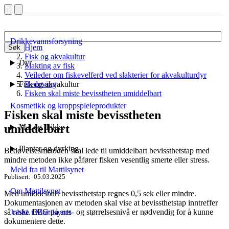
Drikkevannsforsyning
Hjem
Søk
Fisk og akvakultur
Dyr
Slakting av fisk
Veileder om fiskevelferd ved slakterier for akvakulturdyr
Fisk og akvakultur
Bedøving
Fisken skal miste bevisstheten umiddelbart
Kosmetikk og kroppspleieprodukter
Fisken skal miste bevisstheten
umiddelbart
Mat og drikke
Planter og dyrking
Bedøvelsesmetoden skal lede til umiddelbart bevissthetstap med
mindre metoden ikke påfører fisken vesentlig smerte eller stress.
Meld fra til Mattilsynet
Publisert
05.03.2025
Om Mattilsynet
Med umiddelbart bevissthetstap regnes 0,5 sek eller mindre.
Dokumentasjonen av metoden skal vise at bevissthetstap inntreffer
så raskt. EEG på arts- og størrelsesnivå er nødvendig for å kunne
Jobbe i Mattilsynet
dokumentere dette.