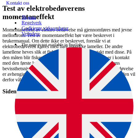
Kontakt oss
Test av elektrobedøverens
momentaneffekt
Skjema
Regelverk
Godkjente virksomheter
Momentaneffekt av elektro-bedøvelse må gjennomføres med jevne
Veiledere
mellomrom. Test av momentaneffekt bør være beskrevet i
brukermanual. Om dette ikke er beskrevet, foreslår vi at
The page is not available in English.
elektrobedøveren kjøres med bare én rekke lameller. De andre
lamellene heves slik at fisken ikke kommer i kontakt med disse. På
den måten blir fisken kun eksponert for strøm når den er i kontakt
med den første lamellen på det strømførende båndet. Fiskens
bevissthetsnivå vurderes umiddelbart etterpå. Varighet av bedøvelse
er avhengig av hvor lenge fisken har vært utsatt for strøm, og den vil
derfor våkne opp raskt etter momentantesten.
Siden er en del av denne veiledningen: