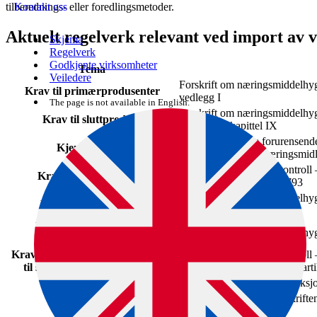
tilberednings- eller foredlingsmetoder.
Kontakt oss
Aktuelt regelverk relevant ved import av v
Skjema
Regelverk
Godkjente virksomheter
Tema
Veiledere
Forskrift om næringsmiddelhyg
Krav til primærprodusenter
vedlegg I
The page is not available in English.
Forskrift om næringsmiddelhyg
Krav til sluttprodukt
vedlegg II, kapittel IX
Forskrift om visse forurensende
Kjemiske farer
plantevernmidler i næringsmidl
Forskrift om offentlig kontroll
Krav til grensekontroll
forordning (EU) 2019/1793
Forskrift om næringsmiddelhyg
Mikrobiologiske krav
vedlegg I
Krav til godkjenning av
Forskrift om næringsmiddelhy
spireprodusent
Krav til sertifikat for spirer og frø
Forskrift om offentlig kontroll
til spirer sendt fra tredjeland
EU-forordning 2022/2292, artik
Genmodifisering
Generell forskrift for produks
Overordnede krav
Matloven og matlovsforskrifte