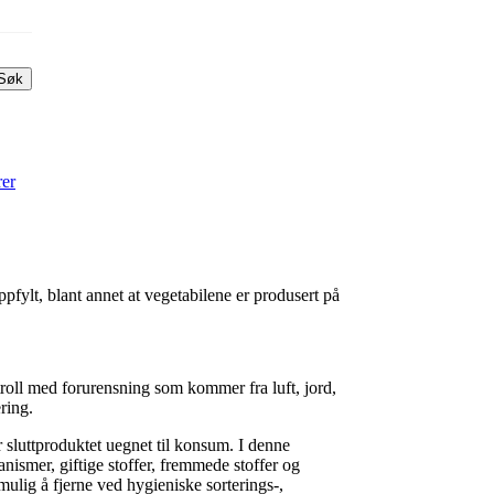
Søk
rer
pfylt, blant annet at vegetabilene er produsert på
troll med forurensning som kommer fra luft, jord,
ring.
r sluttproduktet uegnet til konsum. I denne
smer, giftige stoffer, fremmede stoffer og
lig å fjerne ved hygieniske sorterings-,