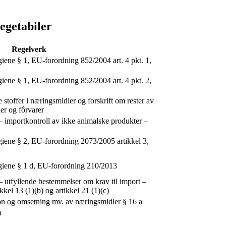
egetabiler
Regelverk
iene § 1, EU-forordning 852/2004 art. 4 pkt. 1,
iene § 1, EU-forordning 852/2004 art. 4 pkt. 2,
 stoffer i næringsmidler og forskrift om rester av
er og fôrvarer
 – importkontroll av ikke animalske produkter –
iene § 2, EU-forordning 2073/2005 artikkel 3,
giene § 1 d, EU-forordning 210/2013
 – utfyllende bestemmelser om krav til import –
kel 13 (1)(b) og artikkel 21 (1)(c)
jon og omsetning mv. av næringsmidler § 16 a
n