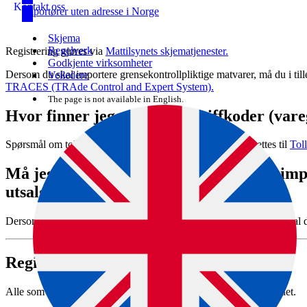
Kontakt oss
Importører uten adresse i Norge
Skjema
Regelverk
Registrering gjøres via
Mattilsynets skjematjenester.
Godkjente virksomheter
Dersom du skal importere grensekontrollpliktige matvarer, må du i til
Veiledere
TRACES (TRAde Control and Expert System).
The page is not available in English.
Hvor finner jeg riktig tolltariffkoder (var
Spørsmål om tolltariffkoder (varegrupper) og avgifter må rettes til
Toll
Må jeg registrere meg dersom jeg skal imp
utsalgssteder eller festivaler?
Dersom du tar inn mat- eller drikkevarer fra land utenfor Norge, skal
Registrering av importør
Alle som vil importere matvarer, må være registrert hos Mattilsynet.