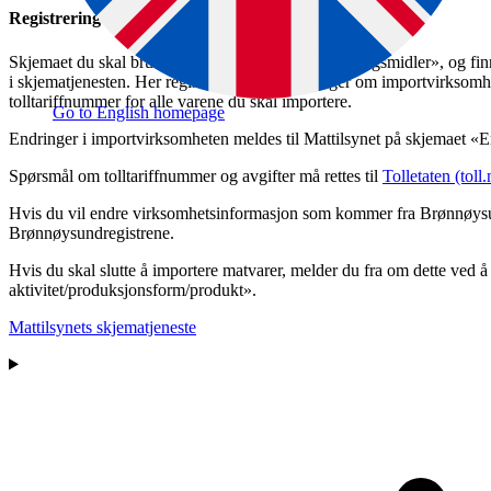
Registrering av importør av mat
Skjemaet du skal bruke heter «Ny importør av næringsmidler», og fi
i skjematjenesten. Her registrerer du opplysninger om importvirksomh
tolltariffnummer for alle varene du skal importere.
Go to English homepage
Endringer i importvirksomheten meldes til Mattilsynet på skjemaet «
Spørsmål om tolltariffnummer og avgifter må rettes til
Tolletaten (toll.
Hvis du vil endre virksomhetsinformasjon som kommer fra Brønnøysu
Brønnøysundregistrene.
Hvis du skal slutte å importere matvarer, melder du fra om dette ved 
aktivitet/produksjonsform/produkt».
Mattilsynets skjematjeneste