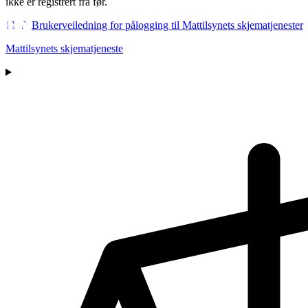
ikke er registrert fra før.
Brukerveiledning for pålogging til Mattilsynets skjematjenester
Mattilsynets skjematjeneste