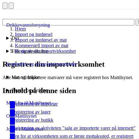
Drikkevannsforsyning
Hjem
Import og innførsel
Dyr
Import og innførsel av mat
Kommersiell import av mat
Fisk og akvakultur
Registrer din importvirksomhet
Registrer din importvirksomhet
Kosmetikk og kroppspleieprodukter
Mat og drikke
Alle som vil importere matvarer må være registrert hos Mattilsynet.
Innhold på denne siden
Planter og dyrking
Meld fra til Mattilsynet
Registrering av importør
Registrering av lager
Om Mattilsynet
Registrering av butikk
Registrering av aktiviteten "salg av importerte varer på internett"
Jobbe i Mattilsynet
Sørg for at virksomheten som er første mottakssted, er registrert