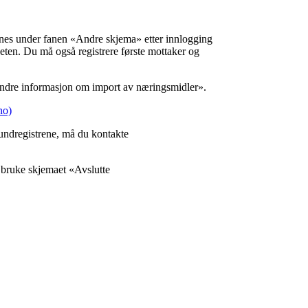
nnes under fanen «Andre skjema» etter innlogging
eten. Du må også registrere første mottaker og
Endre informasjon om import av næringsmidler».
no)
ndregistrene, må du kontakte
å bruke skjemaet «Avslutte