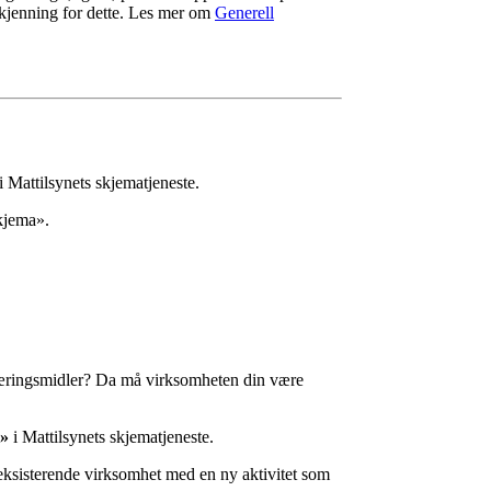
kjenning for dette. Les mer om
Generell
i Mattilsynets skjematjeneste.
kjema».
 næringsmidler? Da må virksomheten din være
t»
i Mattilsynets skjematjeneste.
 eksisterende virksomhet med en ny aktivitet som