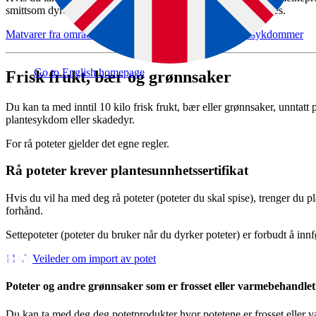
smittsom dyresykdom, må du dokumentere opprinnelsen deres.
Matvarer fra områder med utbrudd av smittsomme dyresykdommer
Go to English homepage
Frisk frukt, bær og grønnsaker
Du kan ta med inntil 10 kilo frisk frukt, bær eller grønnsaker, unntatt
plantesykdom eller skadedyr.
For rå poteter gjelder det egne regler.
Rå poteter krever plantesunnhetssertifikat
Hvis du vil ha med deg rå poteter (poteter du skal spise), trenger du p
forhånd.
Settepoteter (poteter du bruker når du dyrker poteter) er forbudt å innfø
Veileder om import av potet
Poteter og andre grønnsaker som er frosset eller varmebehandlet 
Du kan ta med deg deg potetprodukter hvor potetene er frosset eller 