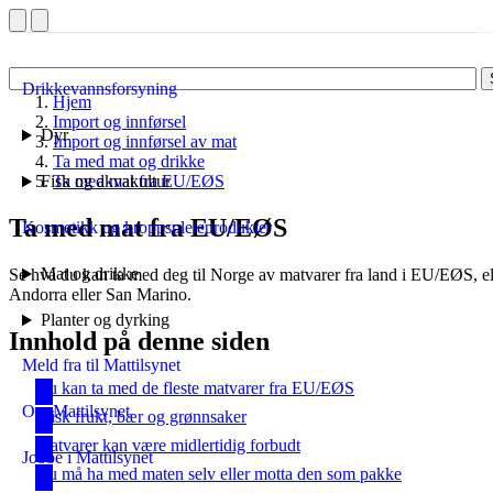
Drikkevannsforsyning
Hjem
Import og innførsel
Dyr
Import og innførsel av mat
Ta med mat og drikke
Fisk og akvakultur
Ta med mat fra EU/EØS
Ta med mat fra EU/EØS
Kosmetikk og kroppspleieprodukter
Mat og drikke
Se hva du kan ta med deg til Norge av matvarer fra land i EU/EØS, ell
Andorra eller San Marino.
Planter og dyrking
Innhold på denne siden
Meld fra til Mattilsynet
Du kan ta med de fleste matvarer fra EU/EØS
Om Mattilsynet
Frisk frukt, bær og grønnsaker
Matvarer kan være midlertidig forbudt
Jobbe i Mattilsynet
Du må ha med maten selv eller motta den som pakke