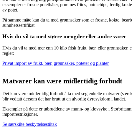
eksempler er frosne potetbåter, pommes frites, potetchips, ferdig kokt
av potet.
På samme måte kan du ta med grønnsaker som er frosne, kokte, bearbe
sunnhetssertifikat.
Hvis du vil ta med større mengder eller andre varer
Hvis du vil ta med mer enn 10 kilo frisk frukt, bær, eller grønnsaker, el
regler:
Privat import av frukt, bær, grønnsaker, poteter og planter
Matvarer kan være midlertidig forbudt
Det kan være midlertidig forbudt å ta med seg enkelte matvarer (særskil
blir vedtatt dersom det har brutt ut en alvorlig dyresykdom i landet.
Eksempler på dette er utbruddene av munn- og klovsyke i Storbritannia
importrestriksjoner.
Se særskilte beskyttelsestiltak