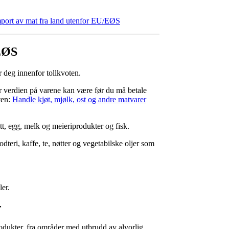
mport av mat fra land utenfor EU/EØS
/EØS
r deg innenfor tollkvoten.
 verdien på varene kan være før du må betale
ten:
Handle kjøt, mjølk, ost og andre matvarer
t, egg, melk og meieriprodukter og fisk.
teri, kaffe, te, nøtter og vegetabilske oljer som
ler.
r
odukter, fra områder med utbrudd av alvorlig,