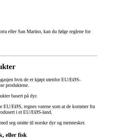
rra eller San Marino, kan du følge reglene for
ukter
bagasjen hvis de er kjøpt utenfor EU/EØS-
sse produktene.
ukter basert på dyr.
nfor EU/EØS, regnes varene som at de kommer fra
produsert i et EU/EØS-land.
med seg smitte til norske dyr og mennesker.
 eller fisk