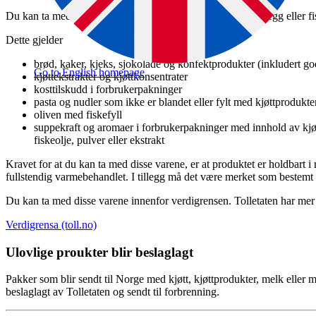
Du kan ta med deg noen varer som inneholder kjøtt, melk, egg eller fi
Dette gjelder
brød, kaker, kjeks, sjokolade og konfektprodukter (inkludert god
Go to English homepage
kjøttekstrakter og kjøttkonsentrater
kosttilskudd i forbrukerpakninger
pasta og nudler som ikke er blandet eller fylt med kjøttprodukte
oliven med fiskefyll
suppekraft og aromaer i forbrukerpakninger med innhold av kjøtte
fiskeolje, pulver eller ekstrakt
Kravet for at du kan ta med disse varene, er at produktet er holdbart i
fullstendig varmebehandlet. I tillegg må det være merket som bestemt 
Du kan ta med disse varene innenfor verdigrensen. Tolletaten har me
Verdigrensa (toll.no)
Ulovlige proukter blir beslaglagt
Pakker som blir sendt til Norge med kjøtt, kjøttprodukter, melk eller 
beslaglagt av Tolletaten og sendt til forbrenning.