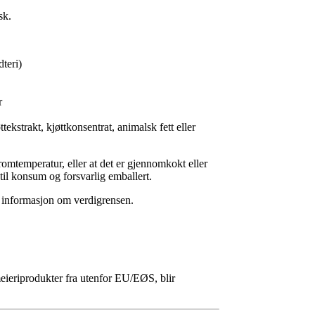
sk.
teri)
r
kstrakt, kjøttkonsentrat, animalsk fett eller
 romtemperatur, eller at det er gjennomkokt eller
til konsum og forsvarlig emballert.
r informasjon om verdigrensen.
meieriprodukter fra utenfor EU/EØS, blir