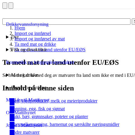
Drikkevannsforsyning
Hjem
Import og innførsel
Dyr
Import og innførsel av mat
Ta med mat og drikke
Fisk og akvakultur
Ta med mat fra land utenfor EU/EØS
Ta med mat fra land utenfor EU/EØS
Kosmetikk og kroppspleieprodukter
Mat og drikke
Se hva du kan ta med deg av matvarer fra land som ikke er med i EU/
Innhold på denne siden
Planter og dyrking
Meld fra til Mattilsynet
Kjøtt, kjøttprodukter, melk og meieriprodukter
Honning, egg, fisk og sjømat
Om Mattilsynet
Frukt, bær, grønnsaker, poteter og planter
Morsmelkerstatning, barnemat og særskilte næringsmidler
Jobbe i Mattilsynet
Andre matvarer