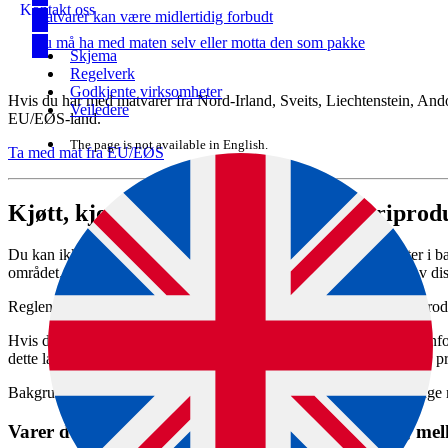
Kontakt oss
Matvarer kan være midlertidig forbudt
Du må ha med maten selv eller motta den som pakke
Skjema
Regelverk
Godkjente virksomheter
Hvis du har med matvarer fra Nord-Irland, Sveits, Liechtenstein, Ando
Veiledere
EU/EØS-land.
The page is not available in English.
Ta med mat fra EU/EØS
Kjøtt, kjøttprodukter, melk og meieriprod
Du kan ikke ta med kjøtt, kjøttprodukter, melk og meieriprodukter i 
området. Det finnes noen unntak for varer som inneholder noen av di
Reglene gjelder også for dyrefôr som inneholder kjøtt eller andre prod
Hvis du har med slike matvarer med deg inn i Norge fra et land ute
dette landet, selv om de ligger i ubrutt forpakning som viser at de er 
Bakgrunnen for reglene er at mat og drikke fra andre land kan bringe 
Varer du kan ta med selv om de inneholder kjøtt, melk,