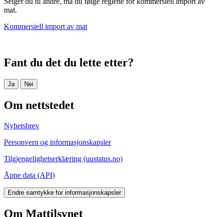
Selger du til andre, må du følge reglene for kommersiell import av
mat.
Kommersiell import av mat
Fant du det du lette etter?
Ja
Nei
Om nettstedet
Nyhetsbrev
Personvern og informasjonskapsler
Tilgjengelighetserklæring (uustatus.no)
Åpne data (API)
Endre samtykke for informasjonskapsler
Om Mattilsynet