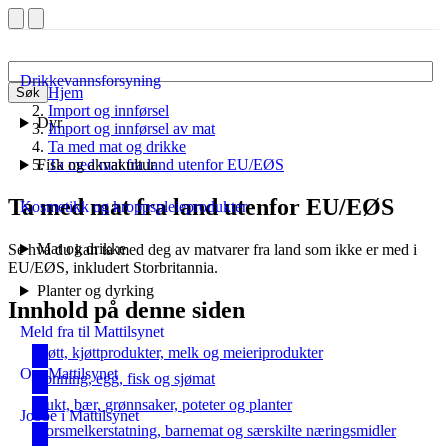
Drikkevannsforsyning
Hjem
Søk
Import og innførsel
Dyr
Import og innførsel av mat
Ta med mat og drikke
Fisk og akvakultur
Ta med mat fra land utenfor EU/EØS
Ta med mat fra land utenfor EU/EØS
Kosmetikk og kroppspleieprodukter
Mat og drikke
Se hva du kan ta med deg av matvarer fra land som ikke er med i
EU/EØS, inkludert Storbritannia.
Planter og dyrking
Innhold på denne siden
Meld fra til Mattilsynet
Kjøtt, kjøttprodukter, melk og meieriprodukter
Om Mattilsynet
Honning, egg, fisk og sjømat
Frukt, bær, grønnsaker, poteter og planter
Jobbe i Mattilsynet
Morsmelkerstatning, barnemat og særskilte næringsmidler