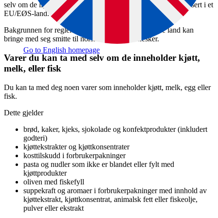
selv om de ligger i ubrutt forpakning som viser at de er produsert i et
EU/EØS-land.
Bakgrunnen for reglene er at mat og drikke fra andre land kan
bringe med seg smitte til norske dyr og mennesker.
Go to English homepage
Varer du kan ta med selv om de inneholder kjøtt,
melk, eller fisk
Du kan ta med deg noen varer som inneholder kjøtt, melk, egg eller
fisk.
Dette gjelder
brød, kaker, kjeks, sjokolade og konfektprodukter (inkludert
godteri)
kjøttekstrakter og kjøttkonsentrater
kosttilskudd i forbrukerpakninger
pasta og nudler som ikke er blandet eller fylt med
kjøttprodukter
oliven med fiskefyll
suppekraft og aromaer i forbrukerpakninger med innhold av
kjøttekstrakt, kjøttkonsentrat, animalsk fett eller fiskeolje,
pulver eller ekstrakt