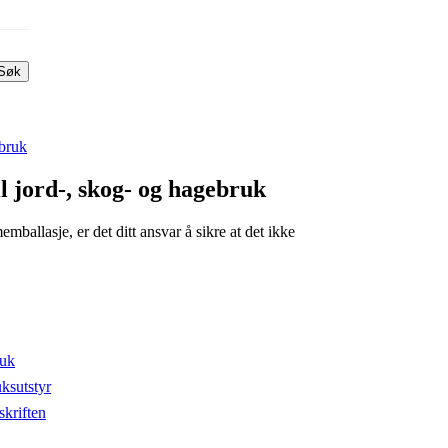
Søk
ebruk
l jord-, skog- og hagebruk
mballasje, er det ditt ansvar å sikre at det ikke
ruk
ksutstyr
skriften