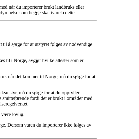
r med når du importerer brukt landbruks eller
 dyrehelse som begge skal ivareta dette.
 til å sørge for at utstyret følges av nødvendige
kes til i Norge, avgjør hvilke attester som er
bruk når det kommer til Norge, må du sørge for at
sutstyr, må du sørge for at du oppfyller
 smitteførende fordi det er brukt i områder med
seregelverket.
 være lovlig.
orge. Dersom varen du importerer ikke følges av