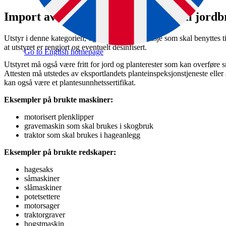
Import av maskiner og redskaper til jord
Utstyr i denne kategorien, og brukt tomemballasje som skal benyttes til
at utstyret er rengjort og eventuelt desinfisert.
Go to English homepage
Utstyret må også være fritt for jord og planterester som kan overføre sm
Attesten må utstedes av eksportlandets planteinspeksjonstjeneste elle
kan også være et plantesunnhetssertifikat.
Eksempler på brukte maskiner:
motorisert plenklipper
gravemaskin som skal brukes i skogbruk
traktor som skal brukes i hageanlegg
Eksempler på brukte redskaper:
hagesaks
såmaskiner
slåmaskiner
potetsettere
motorsager
traktorgraver
hogstmaskin