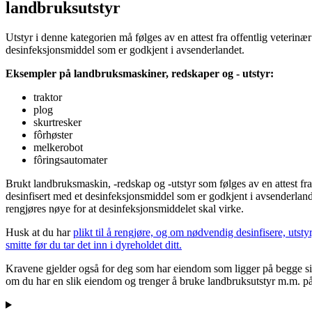
landbruksutstyr
Utstyr i denne kategorien må følges av en attest fra offentlig veterinæ
desinfeksjonsmiddel som er godkjent i avsenderlandet.
Eksempler på landbruksmaskiner, redskaper og - utstyr:
traktor
plog
skurtresker
fôrhøster
melkerobot
fôringsautomater
Brukt landbruksmaskin, -redskap og -utstyr som følges av en attest fra
desinfisert med et desinfeksjonsmiddel som er godkjent i avsenderlan
rengjøres nøye for at desinfeksjonsmiddelet skal virke.
Husk at du har
plikt til å rengjøre, og om nødvendig desinfisere, utst
smitte før du tar det inn i dyreholdet ditt.
Kravene gjelder også for deg som har eiendom som ligger på begge si
om du har en slik eiendom og trenger å bruke landbruksutstyr m.m. på