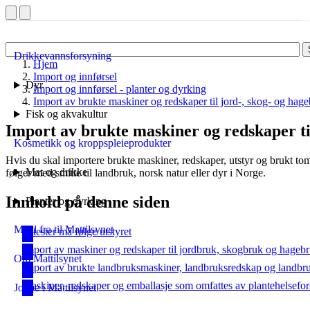
Drikkevannsforsyning
Hjem
Import og innførsel
Dyr
Import og innførsel - planter og dyrking
Import av brukte maskiner og redskaper til jord-, skog- og hag
Fisk og akvakultur
Import av brukte maskiner og redskaper ti
Kosmetikk og kroppspleieprodukter
Hvis du skal importere brukte maskiner, redskaper, utstyr og brukt tome
Mat og drikke
følger med smitte til landbruk, norsk natur eller dyr i Norge.
Innhold på denne siden
Planter og dyrking
Meld fra til Mattilsynet
Attester må følge utstyret
Import av maskiner og redskaper til jordbruk, skogbruk og hageb
Om Mattilsynet
Import av brukte landbruksmaskiner, landbruksredskap og landbru
Maskiner, redskaper og emballasje som omfattes av plantehelsefor
Jobbe i Mattilsynet