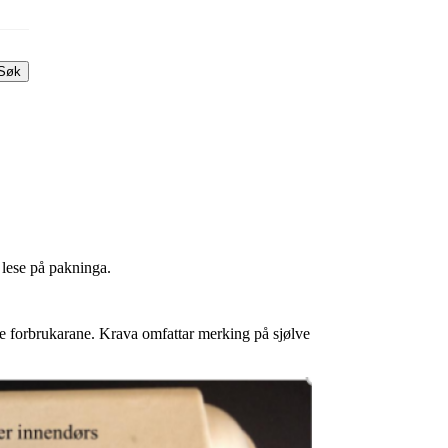
Søk
lese på pakninga.
eie forbrukarane. Krava omfattar merking på sjølve