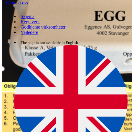
Kontakt oss
Skjema
Regelverk
Godkjente virksomheter
Veiledere
The page is not available in English.