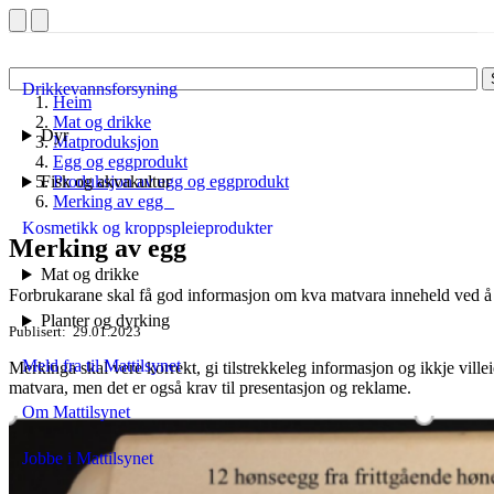
Drikkevannsforsyning
Heim
Mat og drikke
Dyr
Matproduksjon
Egg og eggprodukt
Fisk og akvakultur
Produksjon av egg og eggprodukt
Merking av egg
Kosmetikk og kroppspleieprodukter
Merking av egg
Mat og drikke
Forbrukarane skal få god informasjon om kva matvara inneheld ved å 
Planter og dyrking
Publisert
29.01.2023
Meld fra til Mattilsynet
Merkinga skal vere korrekt, gi tilstrekkeleg informasjon og ikkje vill
matvara, men det er også krav til presentasjon og reklame.
Om Mattilsynet
Jobbe i Mattilsynet